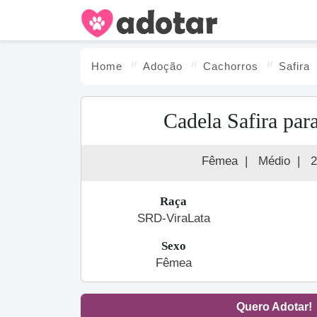
Home
Adoção
Cachorro
s
Safira
Cadela Safira par
Fêmea
|
Médio
|
2
Raça
SRD-ViraLata
Sexo
Fêmea
Quero Adotar!