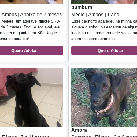
bumbum
| Ambos | Abaixo de 2 meses
Médio | Ambos | 1 ano
Melete, um adorável filhote SRD-
Esse cachorro apareceu na minha c
 de 2 meses. Dócil e sociável, ele
alguém o soltou ou escapou de algu
m lar com quintal em São Roque.
lugar,já notificamos na rede social m
chance para ele!
agora ninguém apareceu.
Quero Adotar
Quero Adotar
Amora