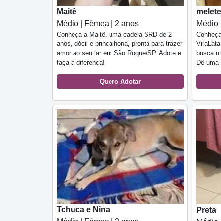
Maitê
melete
Médio | Fêmea | 2 anos
Médio 
Conheça a Maitê, uma cadela SRD de 2
Conheça 
anos, dócil e brincalhona, pronta para trazer
ViraLata
amor ao seu lar em São Roque/SP. Adote e
busca u
faça a diferença!
Dê uma 
Quero Adotar
Tchuca e Nina
Preta