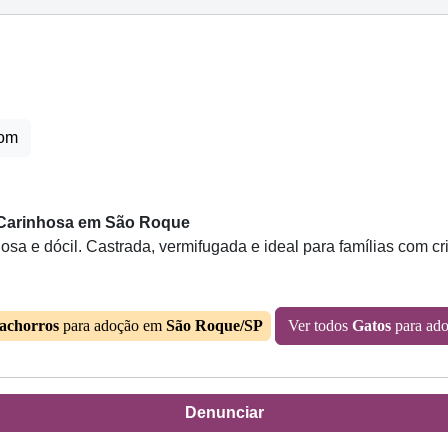
com
e Carinhosa em São Roque
osa e dócil. Castrada, vermifugada e ideal para famílias com 
achorros
para adoção em
São Roque/SP
Ver todos
Gatos
para ad
Denunciar