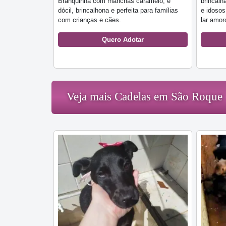
Branquinha com manchas caramelo, é
brincalh
dócil, brincalhona e perfeita para famílias
e idoso
com crianças e cães.
lar amor
Quero Adotar
Veja mais Cadelas em São Roque