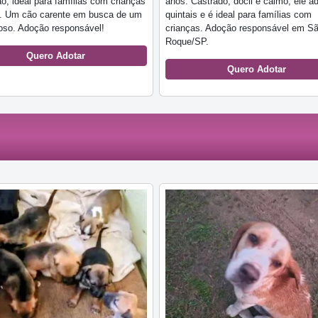
ão, ideal para famílias com crianças
anos. Castrado, dócil e calmo, ele a
s. Um cão carente em busca de um
quintais e é ideal para famílias com
oso. Adoção responsável!
crianças. Adoção responsável em S
Roque/SP.
Quero Adotar
Quero Adotar