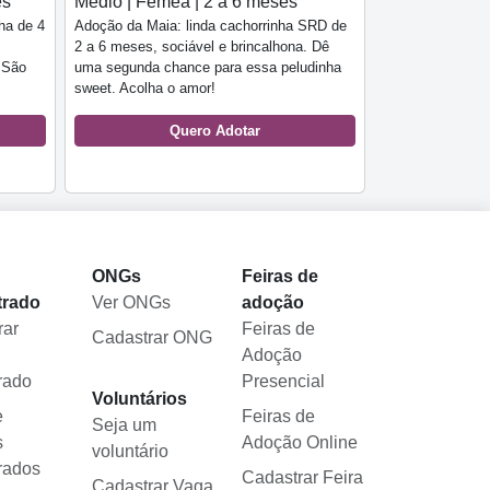
es
Médio | Fêmea | 2 a 6 meses
ha de 4
Adoção da Maia: linda cachorrinha SRD de
2 a 6 meses, sociável e brincalhona. Dê
m São
uma segunda chance para essa peludinha
sweet. Acolha o amor!
Quero Adotar
l
ONGs
Feiras de
trado
Ver ONGs
adoção
rar
Feiras de
Cadastrar ONG
Adoção
rado
Presencial
Voluntários
e
Feiras de
Seja um
s
Adoção Online
voluntário
rados
Cadastrar Feira
Cadastrar Vaga