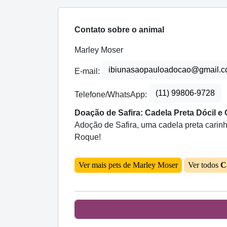
Contato sobre o animal
Marley Moser
ibiunasaopauloadocao@gmail.
E-mail:
(11) 99806-9728
Telefone/WhatsApp:
Doação de Safira: Cadela Preta Dócil 
Adoção de Safira, uma cadela preta carinh
Roque!
Ver mais pets de Marley Moser
Ver todos
C