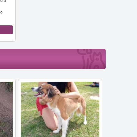
dora
ão