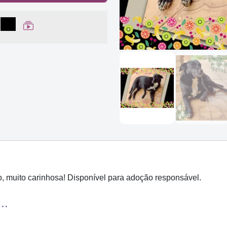
lhar no Facebook
partilhar no WhatsApp
Compartilhar
Ver Web Story
o, muito carinhosa! Disponível para adoção responsável.
..