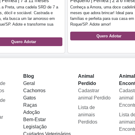
| Fêmea | 7 a 11 meses
Pequeno | Fêmea | 2 a 6 mes
 a Preta, uma cadela SRD de 7 a
Conheça a Amora, uma doce cadelin
, dócil e sociável. Castrada e
meses que adora brincar! Ideal para
a, ela busca um lar amoroso em
famílias e perfeita para sua casa e
ue/SP. Adote e transforme sua
Roque/SP. Adote amor!
Quero Adotar
Quero Adotar
Blog
Animal
Anima
 de
Geral
Perdido
Encon
os
Cachorros
Cadastrar
Cadast
Gatos
animal Perdido
animal
 de
Raças
Encont
Lista de
Adoção
animais
Lista d
ar
Bem-Estar
Perdidos
animai
Legislação
Encont
Cuidados Veterinários