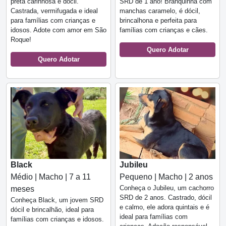
preta carinhosa e dócil.
SRD de 1 ano! Branquinha com
Castrada, vermifugada e ideal
manchas caramelo, é dócil,
para famílias com crianças e
brincalhona e perfeita para
idosos. Adote com amor em São
famílias com crianças e cães.
Roque!
Quero Adotar
Quero Adotar
Black
Jubileu
Médio | Macho | 7 a 11
Pequeno | Macho | 2 anos
Conheça o Jubileu, um cachorro
meses
SRD de 2 anos. Castrado, dócil
Conheça Black, um jovem SRD
e calmo, ele adora quintais e é
dócil e brincalhão, ideal para
ideal para famílias com
famílias com crianças e idosos.