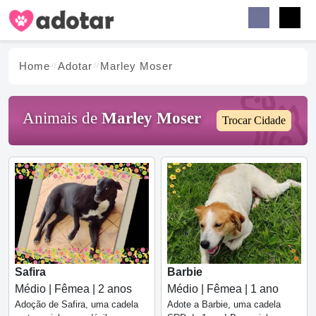
Buscar
Faceb
Instag
Menu
Home
Adotar
Marley Moser
Animais de
Marley Moser
Trocar Cidade
Safira
Barbie
Médio | Fêmea | 2 anos
Médio | Fêmea | 1 ano
Adoção de Safira, uma cadela
Adote a Barbie, uma cadela