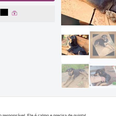
lhar no Facebook
partilhar no WhatsApp
Compartilhar
Ver Web Story
responsável. Ele é calmo e precisa de quintal.