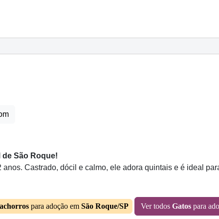
com
l de São Roque!
nos. Castrado, dócil e calmo, ele adora quintais e é ideal par
achorros
para adoção em
São Roque/SP
Ver todos
Gatos
para ad