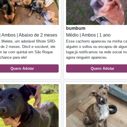
bumbum
| Ambos | Abaixo de 2 meses
Médio | Ambos | 1 ano
Melete, um adorável filhote SRD-
Esse cachorro apareceu na minha c
 de 2 meses. Dócil e sociável, ele
alguém o soltou ou escapou de algu
m lar com quintal em São Roque.
lugar,já notificamos na rede social m
chance para ele!
agora ninguém apareceu.
Quero Adotar
Quero Adotar