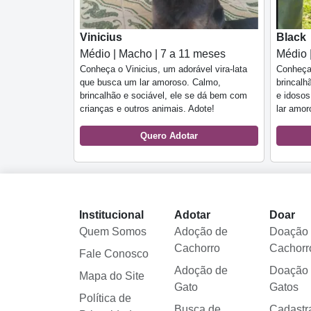
Vinicius
Black
Médio | Macho | 7 a 11 meses
Médio 
Conheça o Vinicius, um adorável vira-lata
Conheça
que busca um lar amoroso. Calmo,
brincalh
brincalhão e sociável, ele se dá bem com
e idoso
crianças e outros animais. Adote!
lar amor
Quero Adotar
Institucional
Adotar
Doar
Quem Somos
Adoção de
Doação
Cachorro
Cachorr
Fale Conosco
Adoção de
Doação
Mapa do Site
Gato
Gatos
Política de
Busca de
Cadastr