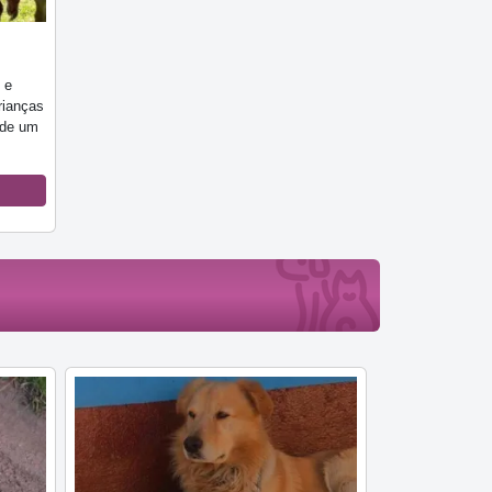
 e
rianças
 de um