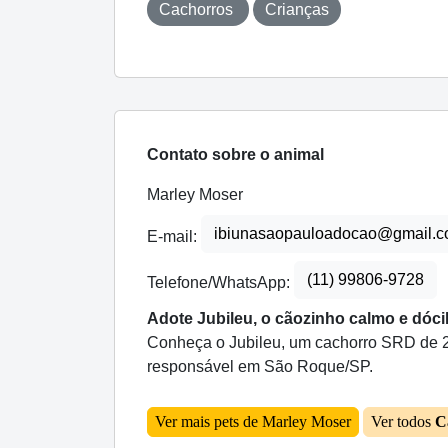
Cachorros
Crianças
Contato sobre o animal
Marley Moser
ibiunasaopauloadocao@gmail.
E-mail:
(11) 99806-9728
Telefone/WhatsApp:
Adote Jubileu, o cãozinho calmo e dóci
Conheça o Jubileu, um cachorro SRD de 2 a
responsável em São Roque/SP.
Ver mais pets de Marley Moser
Ver todos
C