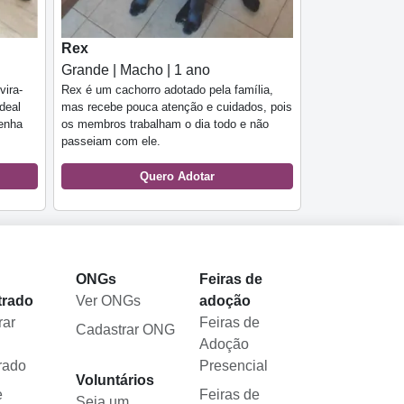
Rex
Grande | Macho | 1 ano
vira-
Rex é um cachorro adotado pela família,
Ideal
mas recebe pouca atenção e cuidados, pois
Venha
os membros trabalham o dia todo e não
passeiam com ele.
Quero Adotar
l
ONGs
Feiras de
trado
Ver ONGs
adoção
rar
Feiras de
Cadastrar ONG
Adoção
rado
Presencial
Voluntários
e
Feiras de
Seja um