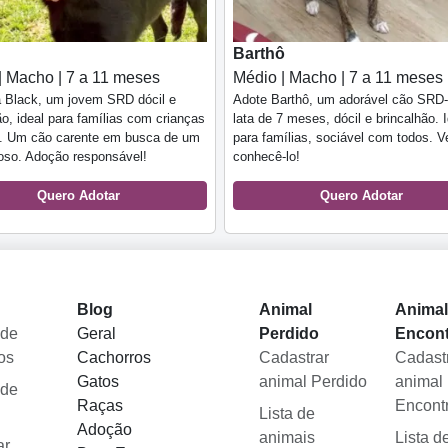
Barthô
| Macho | 7 a 11 meses
Médio | Macho | 7 a 11 meses
 Black, um jovem SRD dócil e
Adote Barthô, um adorável cão SRD-
ão, ideal para famílias com crianças
lata de 7 meses, dócil e brincalhão. 
s. Um cão carente em busca de um
para famílias, sociável com todos. 
oso. Adoção responsável!
conhecê-lo!
Quero Adotar
Quero Adotar
Blog
Animal
Anima
 de
Geral
Perdido
Encon
os
Cachorros
Cadastrar
Cadast
Gatos
animal Perdido
animal
 de
Raças
Encont
Lista de
Adoção
animais
Lista d
ar