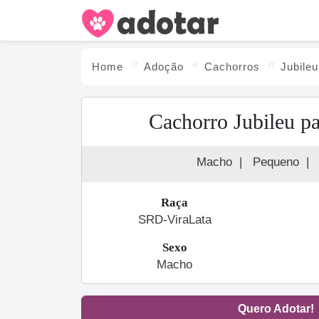
Home
Adoção
Cachorro
s
Jubileu
Cachorro Jubileu p
Macho
|
Pequeno
|
Raça
SRD-ViraLata
Sexo
Macho
Quero Adotar!