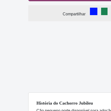
Comparti
Com
Compartilhar
História
do Cachorro
Jubileu
Cão pequeno porte disponível para adoção 