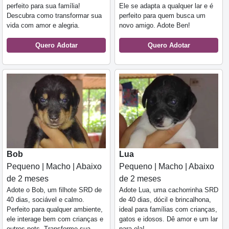
perfeito para sua família!
Ele se adapta a qualquer lar e é
Descubra como transformar sua
perfeito para quem busca um
vida com amor e alegria.
novo amigo. Adote Ben!
Quero Adotar
Quero Adotar
Bob
Lua
Pequeno | Macho | Abaixo
Pequeno | Macho | Abaixo
de 2 meses
de 2 meses
Adote o Bob, um filhote SRD de
Adote Lua, uma cachorrinha SRD
40 dias, sociável e calmo.
de 40 dias, dócil e brincalhona,
Perfeito para qualquer ambiente,
ideal para famílias com crianças,
ele interage bem com crianças e
gatos e idosos. Dê amor e um lar
outros pets. Transforme sua
para ela!