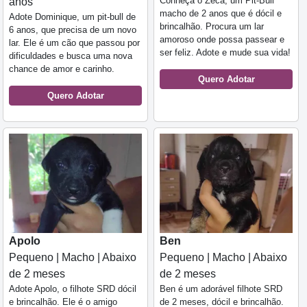
Conheça o Zeca, um Pit-Bull
anos
macho de 2 anos que é dócil e
Adote Dominique, um pit-bull de
brincalhão. Procura um lar
6 anos, que precisa de um novo
amoroso onde possa passear e
lar. Ele é um cão que passou por
ser feliz. Adote e mude sua vida!
dificuldades e busca uma nova
chance de amor e carinho.
Quero Adotar
Quero Adotar
Apolo
Ben
Pequeno | Macho | Abaixo
Pequeno | Macho | Abaixo
de 2 meses
de 2 meses
Adote Apolo, o filhote SRD dócil
Ben é um adorável filhote SRD
e brincalhão. Ele é o amigo
de 2 meses, dócil e brincalhão.