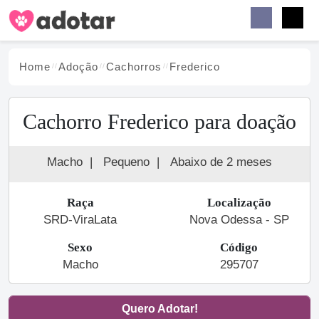
Buscar
Faceb
Instag
Menu
Home
Adoção
Cachorro
s
Frederico
Cachorro Frederico para doação
Macho
|
Pequeno
|
Abaixo de 2 meses
Raça
Localização
SRD-ViraLata
Nova Odessa - SP
Sexo
Código
Macho
295707
Quero Adotar!