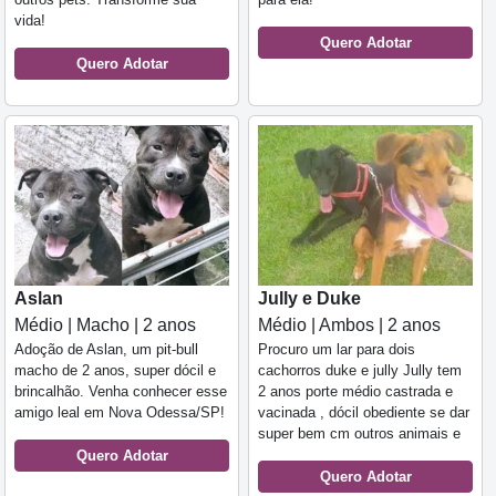
vida!
Quero Adotar
Quero Adotar
Aslan
Jully e Duke
Médio | Macho | 2 anos
Médio | Ambos | 2 anos
Adoção de Aslan, um pit-bull
Procuro um lar para dois
macho de 2 anos, super dócil e
cachorros duke e jully Jully tem
brincalhão. Venha conhecer esse
2 anos porte médio castrada e
amigo leal em Nova Odessa/SP!
vacinada , dócil obediente se dar
super bem cm outros animais e
Quero Adotar
Quero Adotar