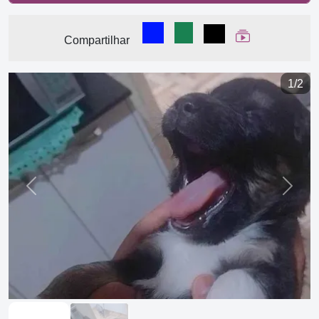
Compartilhar no Facebook
Compartilhar no WhatsA
Compartilhar
Ver Web Stor
Compartilhar
1/2
Previous
Next