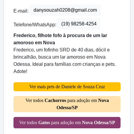
danysouzah0208@gmail.com
E-mail:
(19) 98258-4254
Telefone/WhatsApp:
Frederico, filhote fofo à procura de um lar
amoroso em Nova
Frederico, um fofinho SRD de 40 dias, dócil e
brincalhão, busca um lar amoroso em Nova
Odessa. Ideal para famílias com crianças e pets.
Adote!
Ver mais pets de Daniele de Souza Cruz
Ver todos
Cachorros
para adoção em
Nova
Odessa/SP
Ver todos
Gatos
para adoção em
Nova Odessa/SP