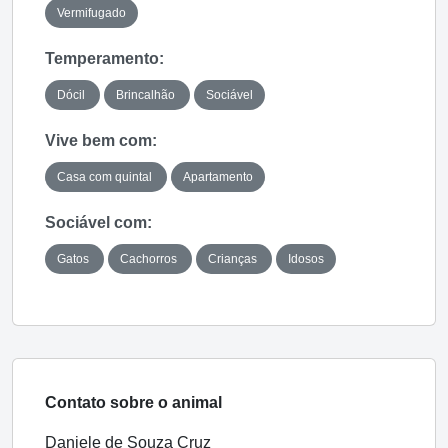
Vermifugado
Temperamento:
Dócil
Brincalhão
Sociável
Vive bem com:
Casa com quintal
Apartamento
Sociável com:
Gatos
Cachorros
Crianças
Idosos
Contato sobre o animal
Daniele de Souza Cruz