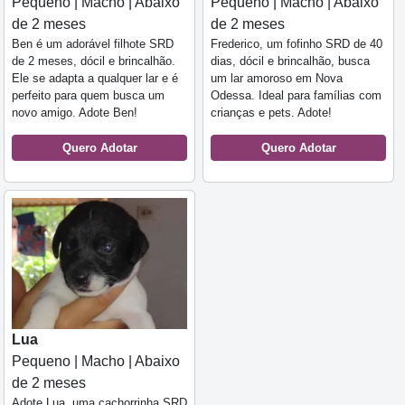
Pequeno | Macho | Abaixo
Pequeno | Macho | Abaixo
de 2 meses
de 2 meses
Ben é um adorável filhote SRD
Frederico, um fofinho SRD de 40
de 2 meses, dócil e brincalhão.
dias, dócil e brincalhão, busca
Ele se adapta a qualquer lar e é
um lar amoroso em Nova
perfeito para quem busca um
Odessa. Ideal para famílias com
novo amigo. Adote Ben!
crianças e pets. Adote!
Quero Adotar
Quero Adotar
Lua
Pequeno | Macho | Abaixo
de 2 meses
Adote Lua, uma cachorrinha SRD