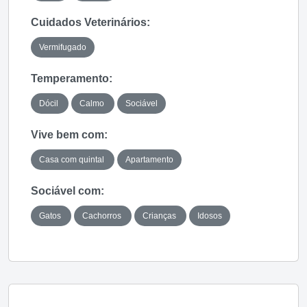
Cuidados Veterinários:
Vermifugado
Temperamento:
Dócil
Calmo
Sociável
Vive bem com:
Casa com quintal
Apartamento
Sociável com:
Gatos
Cachorros
Crianças
Idosos