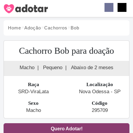
Buscar
Faceb
Instag
Menu
Home
Adoção
Cachorro
s
Bob
Cachorro Bob para doação
Macho
|
Pequeno
|
Abaixo de 2 meses
Raça
Localização
SRD-ViraLata
Nova Odessa - SP
Sexo
Código
Macho
295709
Quero Adotar!