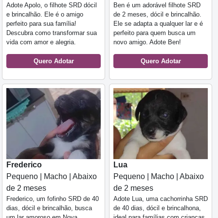
Adote Apolo, o filhote SRD dócil
Ben é um adorável filhote SRD
e brincalhão. Ele é o amigo
de 2 meses, dócil e brincalhão.
perfeito para sua família!
Ele se adapta a qualquer lar e é
Descubra como transformar sua
perfeito para quem busca um
vida com amor e alegria.
novo amigo. Adote Ben!
Quero Adotar
Quero Adotar
Frederico
Lua
Pequeno | Macho | Abaixo
Pequeno | Macho | Abaixo
de 2 meses
de 2 meses
Frederico, um fofinho SRD de 40
Adote Lua, uma cachorrinha SRD
dias, dócil e brincalhão, busca
de 40 dias, dócil e brincalhona,
um lar amoroso em Nova
ideal para famílias com crianças,