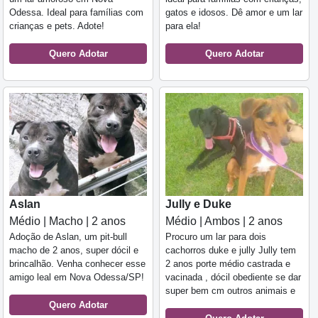
Odessa. Ideal para famílias com
gatos e idosos. Dê amor e um lar
crianças e pets. Adote!
para ela!
Quero Adotar
Quero Adotar
Aslan
Jully e Duke
Médio | Macho | 2 anos
Médio | Ambos | 2 anos
Adoção de Aslan, um pit-bull
Procuro um lar para dois
macho de 2 anos, super dócil e
cachorros duke e jully Jully tem
brincalhão. Venha conhecer esse
2 anos porte médio castrada e
amigo leal em Nova Odessa/SP!
vacinada , dócil obediente se dar
super bem cm outros animais e
Quero Adotar