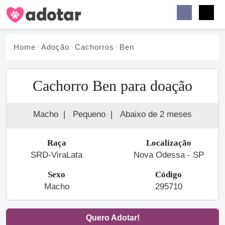
Buscar
Faceb
Instag
Menu
Home
Adoção
Cachorro
s
Ben
Cachorro Ben para doação
Macho
|
Pequeno
|
Abaixo de 2 meses
Raça
Localização
SRD-ViraLata
Nova Odessa - SP
Sexo
Código
Macho
295710
Quero Adotar!