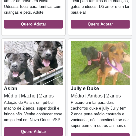
um lar amoroso em Nova
ideal para famílias com crianças,
Odessa. Ideal para famílias com
gatos e idosos. Dê amor e um lar
crianças e pets. Adote!
para ela!
Quero Adotar
Quero Adotar
Aslan
Jully e Duke
Médio | Macho | 2 anos
Médio | Ambos | 2 anos
Adoção de Aslan, um pit-bull
Procuro um lar para dois
macho de 2 anos, super dócil e
cachorros duke e jully Jully tem
brincalhão. Venha conhecer esse
2 anos porte médio castrada e
amigo leal em Nova Odessa/SP!
vacinada , dócil obediente se dar
super bem cm outros animais e
Quero Adotar