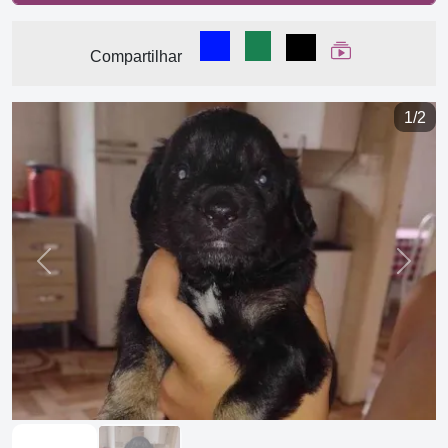
Compartilhar no Facebook
Compartilhar no WhatsA
Compartilhar
Ver Web Stor
Compartilhar
1/2
Previous
Next