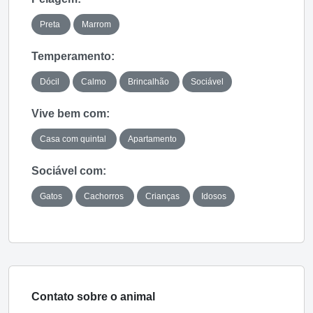
Preta
Marrom
Temperamento:
Dócil
Calmo
Brincalhão
Sociável
Vive bem com:
Casa com quintal
Apartamento
Sociável com:
Gatos
Cachorros
Crianças
Idosos
Contato sobre o animal