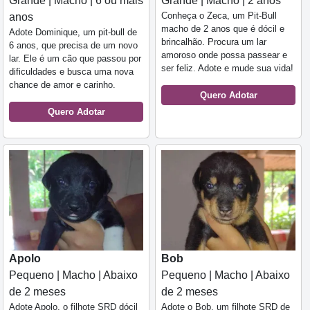
Grande | Macho | 6 ou mais
Grande | Macho | 2 anos
Conheça o Zeca, um Pit-Bull
anos
macho de 2 anos que é dócil e
Adote Dominique, um pit-bull de
brincalhão. Procura um lar
6 anos, que precisa de um novo
amoroso onde possa passear e
lar. Ele é um cão que passou por
ser feliz. Adote e mude sua vida!
dificuldades e busca uma nova
chance de amor e carinho.
Quero Adotar
Quero Adotar
Apolo
Bob
Pequeno | Macho | Abaixo
Pequeno | Macho | Abaixo
de 2 meses
de 2 meses
Adote Apolo, o filhote SRD dócil
Adote o Bob, um filhote SRD de