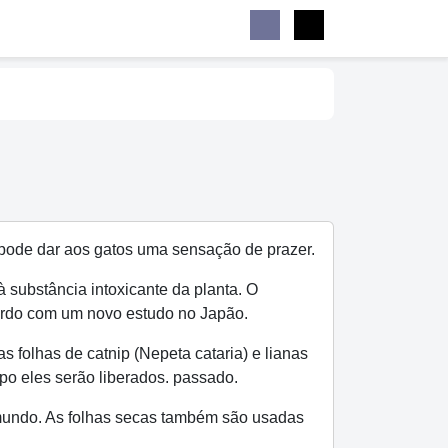
Buscar
Facebook
Instagram
Menu
m pode dar aos gatos uma sensação de prazer.
substância intoxicante da planta. O
ordo com um novo estudo no Japão.
folhas de catnip (Nepeta cataria) e lianas
po eles serão liberados. passado.
 mundo. As folhas secas também são usadas