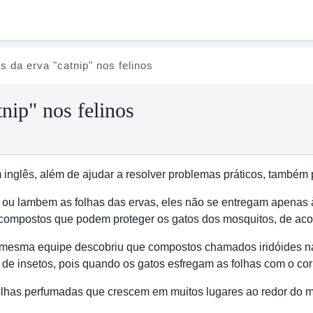
s da erva "catnip" nos felinos
tnip" nos felinos
m inglês, além de ajudar a resolver problemas práticos, també
ou lambem as folhas das ervas, eles não se entregam apenas à 
compostos que podem proteger os gatos dos mosquitos, de ac
esma equipe descobriu que compostos chamados iridóides nas 
de insetos, pois quando os gatos esfregam as folhas com o cor
 folhas perfumadas que crescem em muitos lugares ao redor do