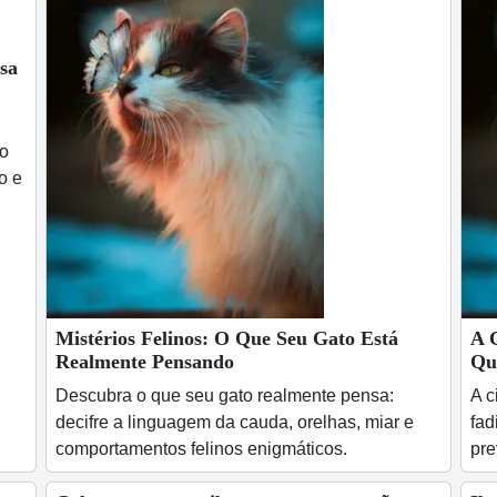
osa
mo
o e
Mistérios Felinos: O Que Seu Gato Está
A 
Realmente Pensando
Qu
Descubra o que seu gato realmente pensa:
A c
decifre a linguagem da cauda, orelhas, miar e
fad
comportamentos felinos enigmáticos.
pre