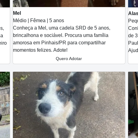
Mel
Alas
Médio | Fêmea | 5 anos
Pequ
Conheça a Mel, uma cadela SRD de 5 anos,
s,
Conh
brincalhona e sociável. Procura uma família
ia
de 3
amorosa em Pinhais/PR para compartilhar
iro
Paul
momentos felizes. Adote!
Ajud
Quero Adotar