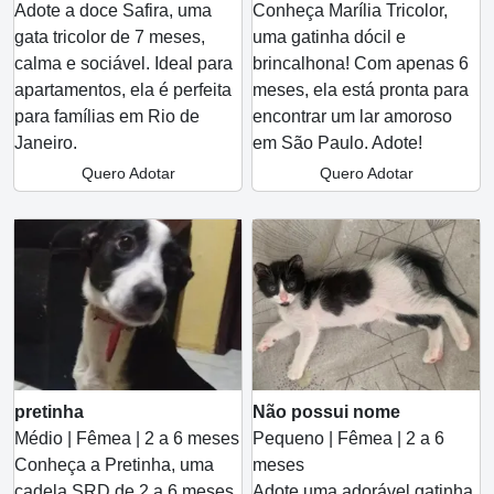
Adote a doce Safira, uma
Conheça Marília Tricolor,
gata tricolor de 7 meses,
uma gatinha dócil e
calma e sociável. Ideal para
brincalhona! Com apenas 6
apartamentos, ela é perfeita
meses, ela está pronta para
para famílias em Rio de
encontrar um lar amoroso
Janeiro.
em São Paulo. Adote!
Quero Adotar
Quero Adotar
pretinha
Não possui nome
Médio | Fêmea | 2 a 6 meses
Pequeno | Fêmea | 2 a 6
Conheça a Pretinha, uma
meses
cadela SRD de 2 a 6 meses,
Adote uma adorável gatinha