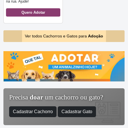
na rua. Ajude!
Quero Adotar
Ver todos Cachorros e Gatos para
Adoção
Precisa
doar
um cachorro ou gato?
Cadastrar Cachorro
Cadastrar Gato