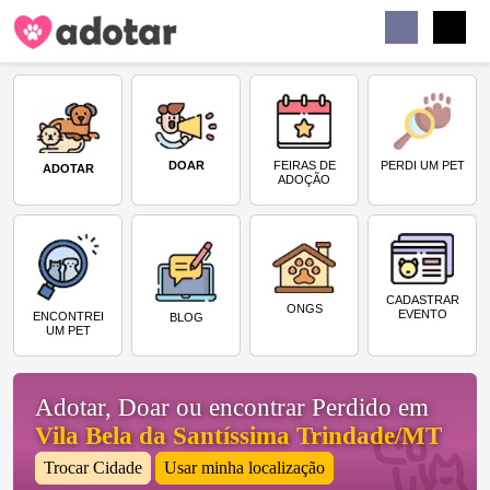
Buscar
Faceb
Instag
Menu
DOAR
PERDI UM PET
FEIRAS DE
ADOTAR
ADOÇÃO
CADASTRAR
ONGS
EVENTO
ENCONTREI
BLOG
UM PET
Adotar, Doar ou encontrar Perdido em
Vila Bela da Santíssima Trindade/MT
Trocar Cidade
Usar minha localização