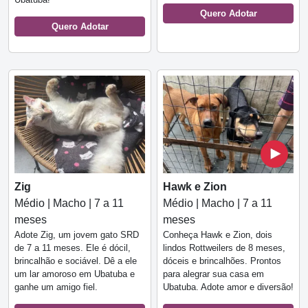
Quero Adotar
Quero Adotar
Zig
Hawk e Zion
Médio | Macho | 7 a 11
Médio | Macho | 7 a 11
meses
meses
Adote Zig, um jovem gato SRD
Conheça Hawk e Zion, dois
de 7 a 11 meses. Ele é dócil,
lindos Rottweilers de 8 meses,
brincalhão e sociável. Dê a ele
dóceis e brincalhões. Prontos
um lar amoroso em Ubatuba e
para alegrar sua casa em
ganhe um amigo fiel.
Ubatuba. Adote amor e diversão!