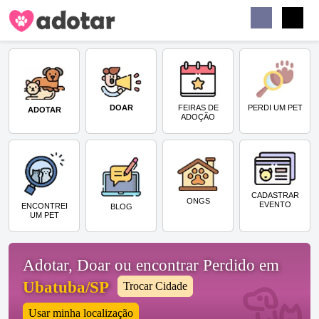
Buscar
Faceb
Instag
Menu
DOAR
PERDI UM PET
FEIRAS DE
ADOTAR
ADOÇÃO
CADASTRAR
ONGS
EVENTO
ENCONTREI
BLOG
UM PET
Adotar, Doar ou encontrar Perdido em
Ubatuba/SP
Trocar Cidade
Usar minha localização