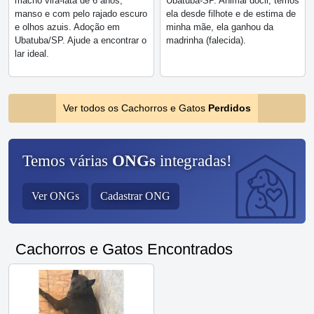
macho vira-lata de 6 anos,
Ubatuba-SP. Animal dócil, temos
manso e com pelo rajado escuro
ela desde filhote e de estima de
e olhos azuis. Adoção em
minha mãe, ela ganhou da
Ubatuba/SP. Ajude a encontrar o
madrinha (falecida).
lar ideal.
Ver todos os Cachorros e Gatos
Perdidos
Temos várias
ONGs
integradas!
Ver ONGs
Cadastrar ONG
Cachorros e Gatos Encontrados