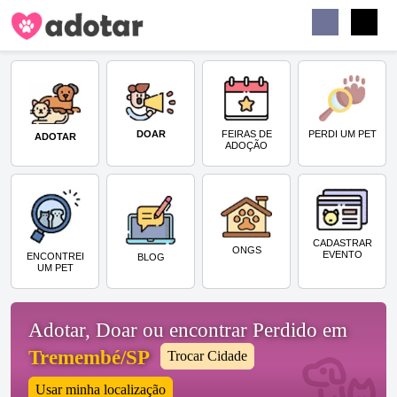
Buscar
Faceb
Instag
Menu
DOAR
PERDI UM PET
FEIRAS DE
ADOTAR
ADOÇÃO
CADASTRAR
ONGS
EVENTO
ENCONTREI
BLOG
UM PET
Adotar, Doar ou encontrar Perdido em
Tremembé/SP
Trocar Cidade
Usar minha localização