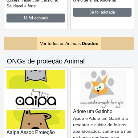
quiseram lidar com cachorra.
cheio de amor. Adote já!
Saudavel e forte
Já foi adotada
Já foi adotada
Ver todos os Animais
Doados
ONGs de proteção Animal
Adote um Gatinho
Ajude o Adote um Gatinho a
resgatar e cuidar de felinos
abandonados. Junte-se a nós
Aaipa Assoc Proteção
na busca por lares e na