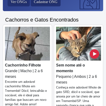
Ver ONGs
Cadastrar ONG
Cachorros e Gatos Encontrados
Cachorrinho Filhote
Sem nome até o
Grande | Macho | 2 a 6
momento
meses
Pequeno | Ambos | 2 a 6
Encontre um adorável
meses
cachorrinho filhote em
Conheça este adorável filhote de
Tremembé! Dócil, brincalhão e
gato SRD, dócil e sociável, que
sociável, ele é ideal para
anseia por um lar cheio de amor
famílias que buscam um novo
em Tremembé/SP. Uma
amigo fiel. Adote amor!
segunda chance que vale a