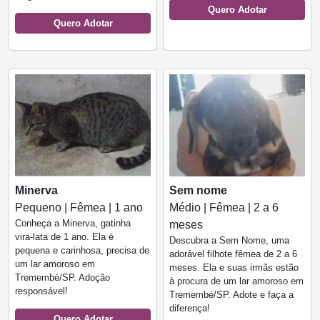
Quero Adotar
Quero Adotar
Minerva
Sem nome
Pequeno | Fêmea | 1 ano
Médio | Fêmea | 2 a 6
Conheça a Minerva, gatinha
meses
vira-lata de 1 ano. Ela é
Descubra a Sem Nome, uma
pequena e carinhosa, precisa de
adorável filhote fêmea de 2 a 6
um lar amoroso em
meses. Ela e suas irmãs estão
Tremembé/SP. Adoção
à procura de um lar amoroso em
responsável!
Tremembé/SP. Adote e faça a
diferença!
Quero Adotar