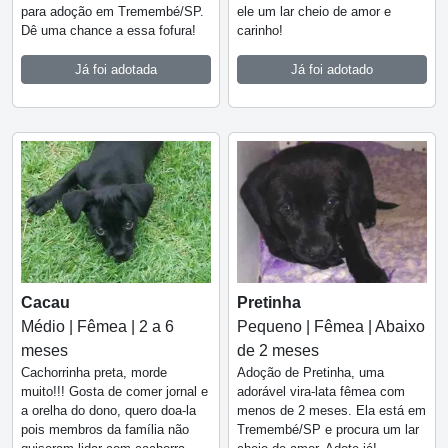
para adoção em Tremembé/SP.
ele um lar cheio de amor e
Dê uma chance a essa fofura!
carinho!
Já foi adotada
Já foi adotado
Cacau
Pretinha
Médio | Fêmea | 2 a 6
Pequeno | Fêmea | Abaixo
meses
de 2 meses
Cachorrinha preta, morde
Adoção de Pretinha, uma
muito!!! Gosta de comer jornal e
adorável vira-lata fêmea com
a orelha do dono, quero doa-la
menos de 2 meses. Ela está em
pois membros da família não
Tremembé/SP e procura um lar