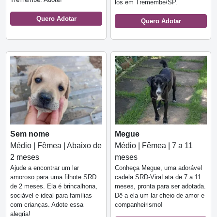
los em Tremembé/SP.
Quero Adotar
Quero Adotar
Sem nome
Megue
Médio | Fêmea | Abaixo de
Médio | Fêmea | 7 a 11
2 meses
meses
Ajude a encontrar um lar
Conheça Megue, uma adorável
amoroso para uma filhote SRD
cadela SRD-ViraLata de 7 a 11
de 2 meses. Ela é brincalhona,
meses, pronta para ser adotada.
sociável e ideal para famílias
Dê a ela um lar cheio de amor e
com crianças. Adote essa
companheirismo!
alegria!