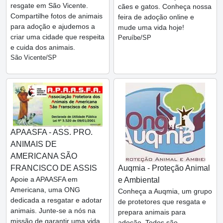
resgate em São Vicente.
cães e gatos. Conheça nossa
Compartilhe fotos de animais
feira de adoção online e
para adoção e ajudemos a
mude uma vida hoje!
criar uma cidade que respeita
Peruíbe/SP
e cuida dos animais.
São Vicente/SP
APAASFA - ASS. PRO.
ANIMAIS DE
AMERICANA SÃO
FRANCISCO DE ASSIS
Auqmia - Proteção Animal
Apoie a APAASFA em
e Ambiental
Americana, uma ONG
Conheça a Auqmia, um grupo
dedicada a resgatar e adotar
de protetores que resgata e
animais. Junte-se a nós na
prepara animais para
missão de garantir uma vida
adoção. Todos são