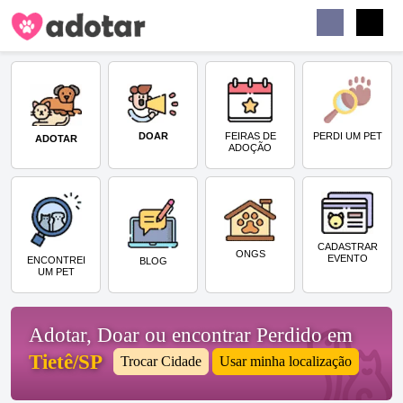
Buscar
Faceb
Instag
Menu
DOAR
PERDI UM PET
FEIRAS DE
ADOTAR
ADOÇÃO
CADASTRAR
ONGS
EVENTO
ENCONTREI
BLOG
UM PET
Adotar, Doar ou encontrar Perdido em
Tietê/SP
Trocar Cidade
Usar minha localização