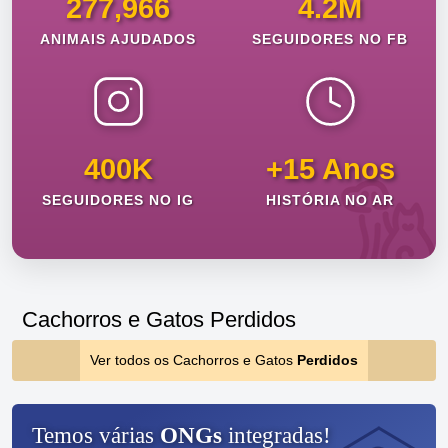
277,966
4.2M
ANIMAIS AJUDADOS
SEGUIDORES NO FB
400K
+15 Anos
SEGUIDORES NO IG
HISTÓRIA NO AR
Cachorros e Gatos Perdidos
Ver todos os Cachorros e Gatos
Perdidos
Temos várias
ONGs
integradas!