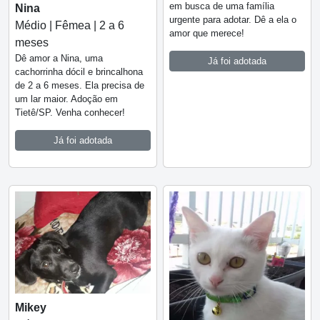
em busca de uma família
Nina
urgente para adotar. Dê a ela o
Médio | Fêmea | 2 a 6
amor que merece!
meses
Dê amor a Nina, uma
Já foi adotada
cachorrinha dócil e brincalhona
de 2 a 6 meses. Ela precisa de
um lar maior. Adoção em
Tietê/SP. Venha conhecer!
Já foi adotada
Mikey