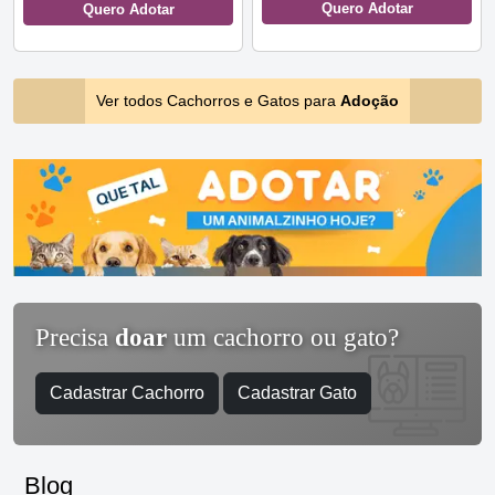
Quero Adotar
Quero Adotar
Ver todos Cachorros e Gatos para
Adoção
Precisa
doar
um cachorro ou gato?
Cadastrar Cachorro
Cadastrar Gato
Blog