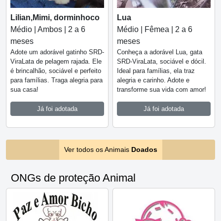
Lilian,Mimi, dorminhoco
Lua
Médio | Ambos | 2 a 6
Médio | Fêmea | 2 a 6
meses
meses
Adote um adorável gatinho SRD-
Conheça a adorável Lua, gata
ViraLata de pelagem rajada. Ele
SRD-ViraLata, sociável e dócil.
é brincalhão, sociável e perfeito
Ideal para famílias, ela traz
para famílias. Traga alegria para
alegria e carinho. Adote e
sua casa!
transforme sua vida com amor!
Já foi adotada
Já foi adotada
Ver todos os Animais
Doados
ONGs de proteção Animal