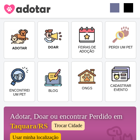
Buscar
Faceb
Instag
Menu
DOAR
PERDI UM PET
FEIRAS DE
ADOTAR
ADOÇÃO
CADASTRAR
ONGS
EVENTO
ENCONTREI
BLOG
UM PET
Adotar, Doar ou encontrar Perdido em
Taquara/RS
Trocar Cidade
Usar minha localização