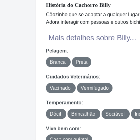
História
do Cachorro
Billy
Cãozinho que se adaptar a qualquer lugar
Adora interagir com pessoas e outros bich
Mais detalhes sobre Billy...
Pelagem:
Branca
Preta
Cuidados Veterinários:
Vacinado
Vermifugado
Temperamento:
Dócil
Brincalhão
Sociável
In
Vive bem com:
Casa com quintal