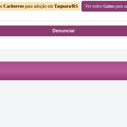
os
Cachorros
para adoção em
Taquara/RS
Ver todos
Gatos
para 
Denunciar