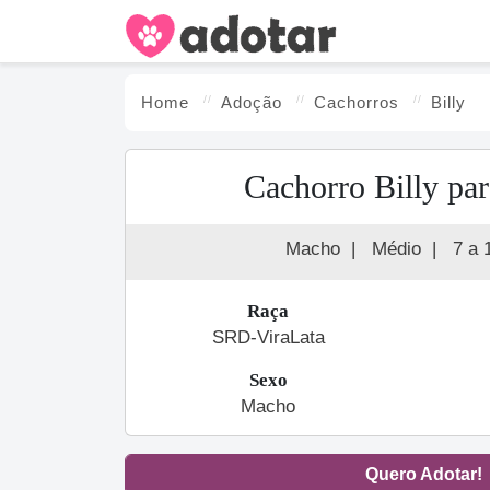
Home
Adoção
Cachorro
s
Billy
Cachorro Billy pa
Macho
|
Médio
|
7 a 
Raça
SRD-ViraLata
Sexo
Macho
Quero Adotar!