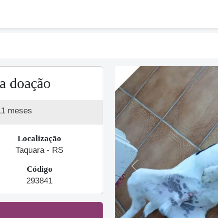
ra doação
11 meses
Localização
Taquara - RS
Código
Previous
293841