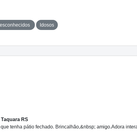
esconhecidos
Idosos
m Taquara RS
 que tenha pátio fechado. Brincalhão,&nbsp; amigo.Adora intera