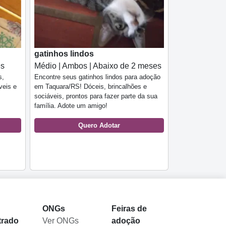
gatinhos lindos
es
Médio | Ambos | Abaixo de 2 meses
s,
Encontre seus gatinhos lindos para adoção
veis e
em Taquara/RS! Dóceis, brincalhões e
sociáveis, prontos para fazer parte da sua
família. Adote um amigo!
Quero Adotar
l
ONGs
Feiras de
trado
Ver ONGs
adoção