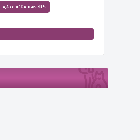
adoção em
Taquara/RS