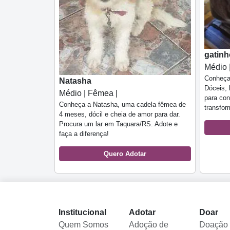
gatinh
Médio 
Conheça 
Natasha
Dóceis, 
Médio | Fêmea |
para con
Conheça a Natasha, uma cadela fêmea de
transfor
4 meses, dócil e cheia de amor para dar.
Procura um lar em Taquara/RS. Adote e
faça a diferença!
Quero Adotar
Institucional
Adotar
Doar
Quem Somos
Adoção de
Doação