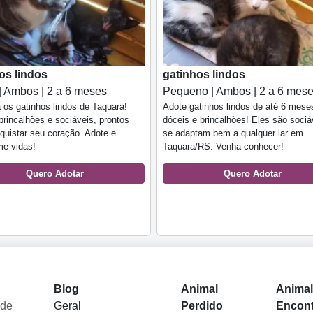
os lindos
gatinhos lindos
| Ambos | 2 a 6 meses
Pequeno | Ambos | 2 a 6 mes
os gatinhos lindos de Taquara!
Adote gatinhos lindos de até 6 mese
brincalhões e sociáveis, prontos
dóceis e brincalhões! Eles são sociá
quistar seu coração. Adote e
se adaptam bem a qualquer lar em
me vidas!
Taquara/RS. Venha conhecer!
Quero Adotar
Quero Adotar
Blog
Animal
Anima
 de
Geral
Perdido
Encon