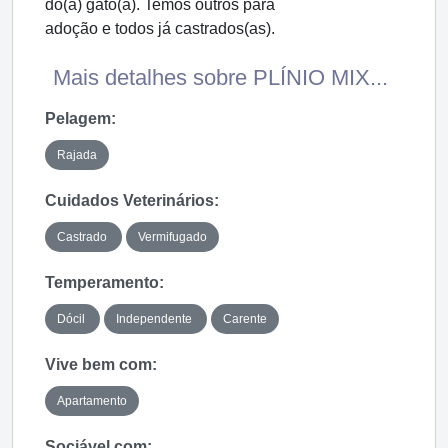
do(a) gato(a). Temos outros para
adoção e todos já castrados(as).
Mais detalhes sobre PLÍNIO MIX...
Pelagem:
Rajada
Cuidados Veterinários:
Castrado
Vermifugado
Temperamento:
Dócil
Independente
Carente
Vive bem com:
Apartamento
Sociável com: