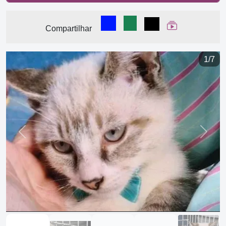
Compartilhar no Facebook
Compartilhar no WhatsA
Compartilhar
Ver Web Stor
Compartilhar
1/7
Previous
Next