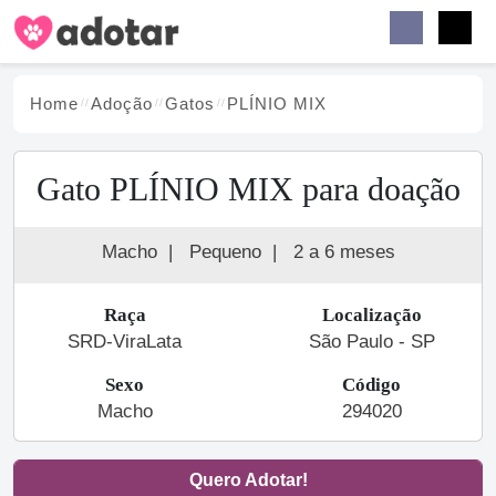
Buscar
Faceb
Instag
Menu
Home
Adoção
Gato
s
PLÍNIO MIX
Gato PLÍNIO MIX para doação
Macho
|
Pequeno
|
2 a 6 meses
Raça
Localização
SRD-ViraLata
São Paulo - SP
Sexo
Código
Macho
294020
Quero Adotar!