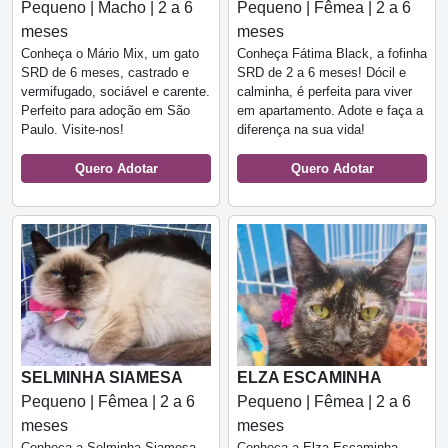
Pequeno | Macho | 2 a 6
Pequeno | Fêmea | 2 a 6
meses
meses
Conheça o Mário Mix, um gato
Conheça Fátima Black, a fofinha
SRD de 6 meses, castrado e
SRD de 2 a 6 meses! Dócil e
vermifugado, sociável e carente.
calminha, é perfeita para viver
Perfeito para adoção em São
em apartamento. Adote e faça a
Paulo. Visite-nos!
diferença na sua vida!
Quero Adotar
Quero Adotar
SELMINHA SIAMESA
ELZA ESCAMINHA
Pequeno | Fêmea | 2 a 6
Pequeno | Fêmea | 2 a 6
meses
meses
Conheça a Selminha Siamesa,
Conheça a Elza Escaminha,