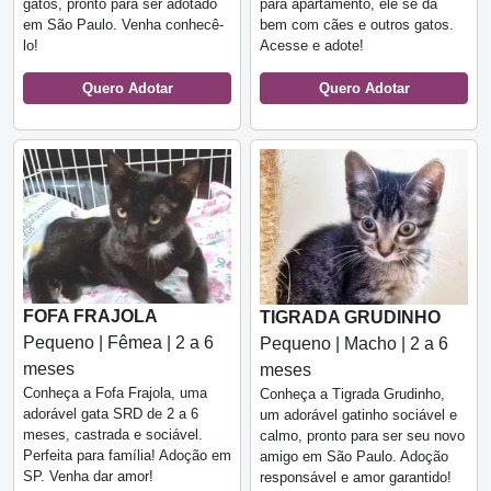
gatos, pronto para ser adotado
para apartamento, ele se dá
em São Paulo. Venha conhecê-
bem com cães e outros gatos.
lo!
Acesse e adote!
Quero Adotar
Quero Adotar
FOFA FRAJOLA
TIGRADA GRUDINHO
Pequeno | Fêmea | 2 a 6
Pequeno | Macho | 2 a 6
meses
meses
Conheça a Fofa Frajola, uma
Conheça a Tigrada Grudinho,
adorável gata SRD de 2 a 6
um adorável gatinho sociável e
meses, castrada e sociável.
calmo, pronto para ser seu novo
Perfeita para família! Adoção em
amigo em São Paulo. Adoção
SP. Venha dar amor!
responsável e amor garantido!