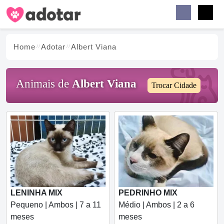
Buscar
Faceb
Instag
Menu
Home
Adotar
Albert Viana
Animais de
Albert Viana
Trocar Cidade
LENINHA MIX
PEDRINHO MIX
Pequeno | Ambos | 7 a 11
Médio | Ambos | 2 a 6
meses
meses