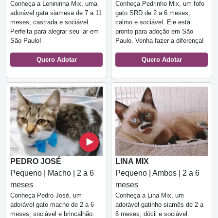
Conheça a Lenininha Mix, uma
Conheça Pedrinho Mix, um fofo
adorável gata siamesa de 7 a 11
gato SRD de 2 a 6 meses,
meses, castrada e sociável.
calmo e sociável. Ele está
Perfeita para alegrar seu lar em
pronto para adoção em São
São Paulo!
Paulo. Venha fazer a diferença!
Quero Adotar
Quero Adotar
PEDRO JOSÉ
LINA MIX
Pequeno | Macho | 2 a 6
Pequeno | Ambos | 2 a 6
meses
meses
Conheça Pedro José, um
Conheça a Lina Mix, um
adorável gato macho de 2 a 6
adorável gatinho siamês de 2 a
meses, sociável e brincalhão.
6 meses, dócil e sociável.