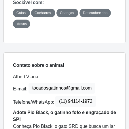
Sociável com:
Gatos
Cachorros
Crianças
Desconhecidos
Idosos
Contato sobre o animal
Albert Viana
tocadosgatinhos@gmail.com
E-mail:
(11) 94114-1972
Telefone/WhatsApp:
Adote Pio Black, o gatinho fofo e engraçado de
SP!
Conheça Pio Black, o gato SRD que busca um lar