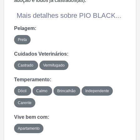
adoção e todos já castrados(as).
Mais detalhes sobre PIO BLACK...
Pelagem:
Preta
Cuidados Veterinários:
Castrado
Vermifugado
Temperamento:
Dócil
Calmo
Brincalhão
Independente
Carente
Vive bem com:
Apartamento