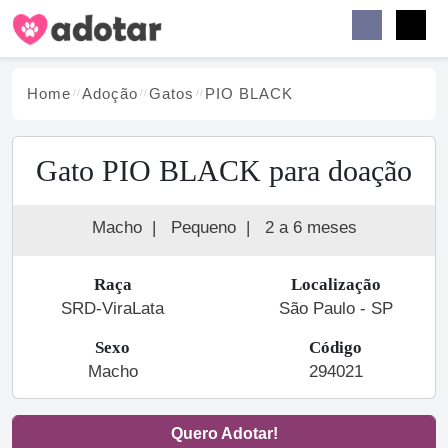
Buscar
Faceb
Instag
Menu
Home
Adoção
Gato
s
PIO BLACK
Gato PIO BLACK para doação
Macho
|
Pequeno
|
2 a 6 meses
Raça
Localização
SRD-ViraLata
São Paulo - SP
Sexo
Código
Macho
294021
Quero Adotar!