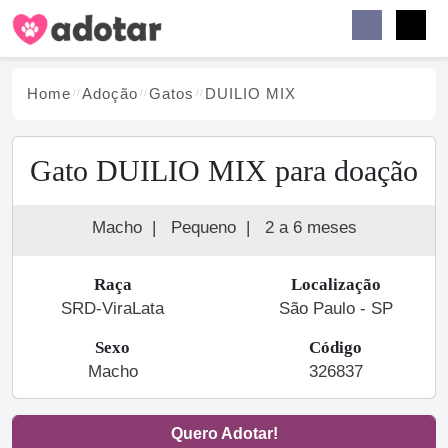
Buscar
Faceb
Instag
Menu
Home
Adoção
Gato
s
DUILIO MIX
Gato DUILIO MIX para doação
Macho
|
Pequeno
|
2 a 6 meses
Raça
Localização
SRD-ViraLata
São Paulo - SP
Sexo
Código
Macho
326837
Quero Adotar!