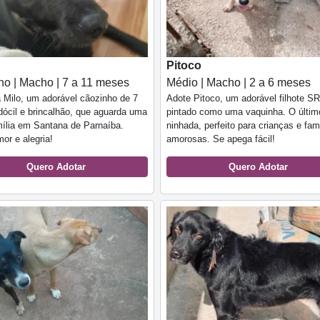
Pitoco
o | Macho | 7 a 11 meses
Médio | Macho | 2 a 6 meses
Milo, um adorável cãozinho de 7
Adote Pitoco, um adorável filhote S
ócil e brincalhão, que aguarda uma
pintado como uma vaquinha. O últim
ília em Santana de Parnaíba.
ninhada, perfeito para crianças e fam
or e alegria!
amorosas. Se apega fácil!
Quero Adotar
Quero Adotar