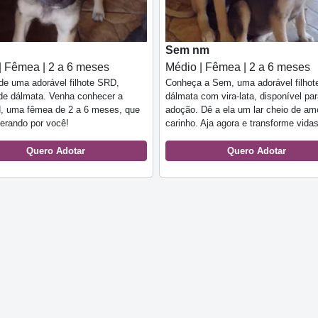
Sem nm
| Fêmea | 2 a 6 meses
Médio | Fêmea | 2 a 6 meses
e uma adorável filhote SRD,
Conheça a Sem, uma adorável filhot
de dálmata. Venha conhecer a
dálmata com vira-lata, disponível pa
N, uma fêmea de 2 a 6 meses, que
adoção. Dê a ela um lar cheio de am
erando por você!
carinho. Aja agora e transforme vidas
Quero Adotar
Quero Adotar