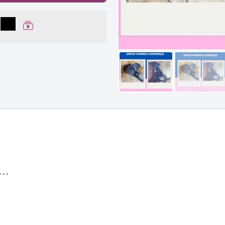
lhar no Facebook
partilhar no WhatsApp
Compartilhar
Ver Web Story
..