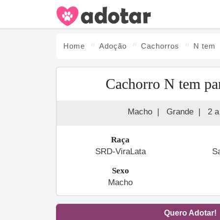
Home
Adoção
Cachorro
s
N tem
Cachorro N tem pa
Macho
|
Grande
|
2 a
Raça
SRD-ViraLata
S
Sexo
Macho
Quero Adotar!