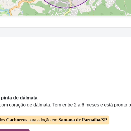
 pinta de dálmata
a com coração de dálmata. Tem entre 2 a 6 meses e está pronto p
dos
Cachorros
para adoção em
Santana de Parnaíba/SP