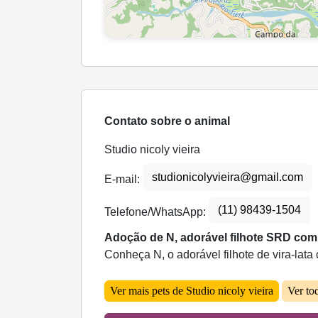
Contato sobre o animal
Studio nicoly vieira
studionicolyvieira@gmail.com
E-mail:
(11) 98439-1504
Telefone/WhatsApp:
Adoção de N, adorável filhote SRD com
Conheça N, o adorável filhote de vira-lat
Ver mais pets de Studio nicoly vieira
Ver to