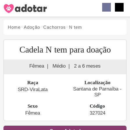
Buscar
Faceb
Instag
Menu
Home
Adoção
Cachorro
s
N tem
Cadela N tem para doação
Fêmea
|
Médio
|
2 a 6 meses
Raça
Localização
Santana de Parnaíba -
SRD-ViraLata
SP
Sexo
Código
Fêmea
327024