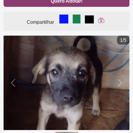
Quero Adotar!
Compartilhar no Facebook
Compartilhar no WhatsA
Compartilhar
Ver Web Stor
Compartilhar
1/5
Previous
Next