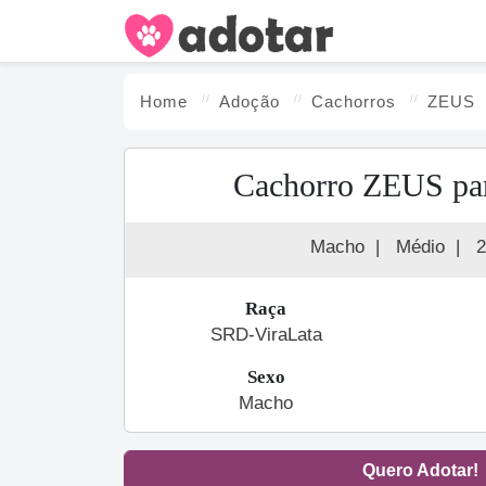
Home
Adoção
Cachorro
s
ZEUS
Cachorro ZEUS pa
Macho
|
Médio
|
2
Raça
SRD-ViraLata
Sexo
Macho
Quero Adotar!