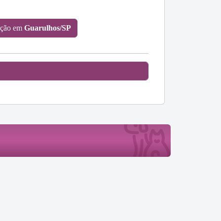
oção em
Guarulhos/SP