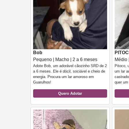
Bob
PITO
Pequeno | Macho | 2 a 6 meses
Médio 
Adote Bob, um adorável cãozinho SRD de 2
Pitoco, 
a 6 meses. Ele é dócil, sociável e cheio de
um lar 
energia. Procura um lar amoroso em
castrado
Guarulhos!
quer um 
Quero Adotar