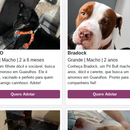
CO
Bradock
| Macho | 2 a 6 meses
Grande | Macho | 2 anos
um filhote dócil e sociável, busca
Conheça Bradock, um Pit Bull mach
amoroso em Guarulhos. Ele é
anos, dócil e carente, que busca um 
, vacinado e perfeito para quem
amoroso em Guarulhos. Pronto para 
amigo carinhoso. Adote!
companheiro fiel!
Quero Adotar
Quero Adotar