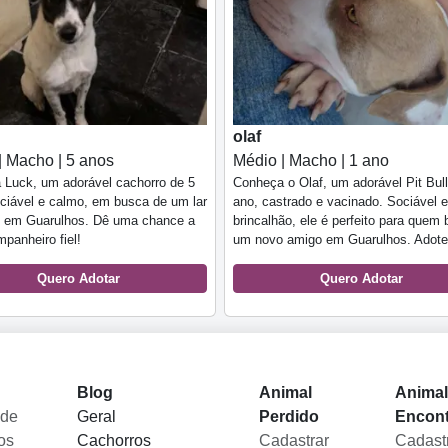
olaf
| Macho | 5 anos
Médio | Macho | 1 ano
 Luck, um adorável cachorro de 5
Conheça o Olaf, um adorável Pit Bull
ciável e calmo, em busca de um lar
ano, castrado e vacinado. Sociável e
 em Guarulhos. Dê uma chance a
brincalhão, ele é perfeito para quem
panheiro fiel!
um novo amigo em Guarulhos. Adote
Quero Adotar
Quero Adotar
Blog
Animal
Anima
 de
Geral
Perdido
Encon
os
Cachorros
Cadastrar
Cadast