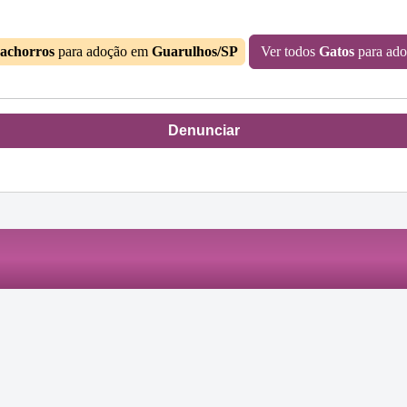
achorros
para adoção em
Guarulhos/SP
Ver todos
Gatos
para ad
Denunciar