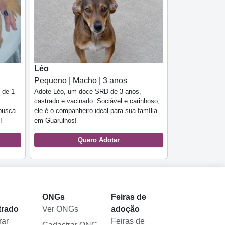
Léo
Pequeno | Macho | 3 anos
 de 1
Adote Léo, um doce SRD de 3 anos,
castrado e vacinado. Sociável e carinhoso,
 busca
ele é o companheiro ideal para sua família
!
em Guarulhos!
Quero Adotar
l
ONGs
Feiras de
trado
Ver ONGs
adoção
rar
Feiras de