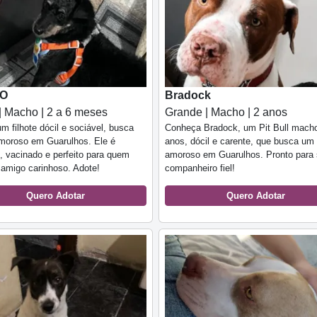
CO
Bradock
| Macho | 2 a 6 meses
Grande | Macho | 2 anos
um filhote dócil e sociável, busca
Conheça Bradock, um Pit Bull mach
amoroso em Guarulhos. Ele é
anos, dócil e carente, que busca um 
, vacinado e perfeito para quem
amoroso em Guarulhos. Pronto para 
amigo carinhoso. Adote!
companheiro fiel!
Quero Adotar
Quero Adotar