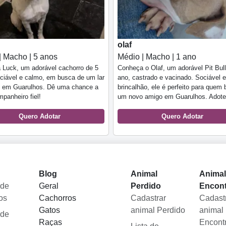
olaf
| Macho | 5 anos
Médio | Macho | 1 ano
 Luck, um adorável cachorro de 5
Conheça o Olaf, um adorável Pit Bull
ciável e calmo, em busca de um lar
ano, castrado e vacinado. Sociável e
 em Guarulhos. Dê uma chance a
brincalhão, ele é perfeito para quem
panheiro fiel!
um novo amigo em Guarulhos. Adote
Quero Adotar
Quero Adotar
Blog
Animal
Anima
 de
Geral
Perdido
Encon
os
Cachorros
Cadastrar
Cadast
Gatos
animal Perdido
animal
 de
Raças
Encont