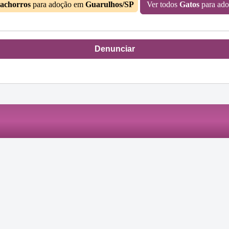
achorros
para adoção em
Guarulhos/SP
Ver todos
Gatos
para ad
Denunciar