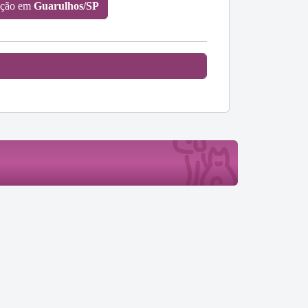
oção em
Guarulhos/SP