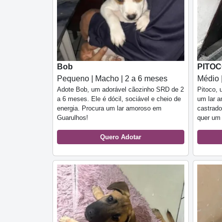
Bob
PITO
Pequeno | Macho | 2 a 6 meses
Médio 
Adote Bob, um adorável cãozinho SRD de 2
Pitoco, 
a 6 meses. Ele é dócil, sociável e cheio de
um lar 
energia. Procura um lar amoroso em
castrado
Guarulhos!
quer um 
Quero Adotar