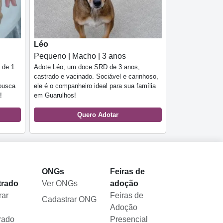
Léo
Pequeno | Macho | 3 anos
 de 1
Adote Léo, um doce SRD de 3 anos,
castrado e vacinado. Sociável e carinhoso,
 busca
ele é o companheiro ideal para sua família
!
em Guarulhos!
Quero Adotar
l
ONGs
Feiras de
trado
Ver ONGs
adoção
rar
Feiras de
Cadastrar ONG
Adoção
rado
Presencial