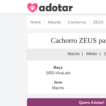
Home
Adoção
Cachorro
s
ZEUS
Cachorro ZEUS pa
Macho
|
Médio
|
2
Raça
SRD-ViraLata
Sexo
Macho
Quero Adotar!