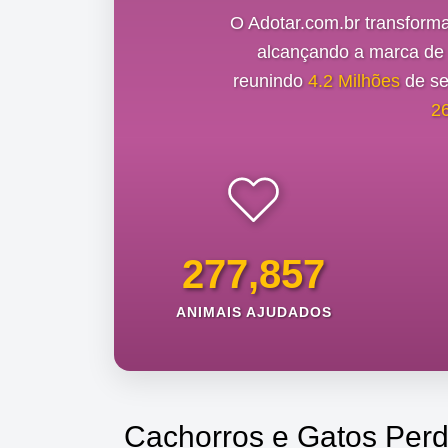
O Adotar.com.br transform
alcançando a marca d
reunindo
4.2 Milhões
de se
2
277,857
ANIMAIS AJUDADOS
Cachorros e Gatos Perd