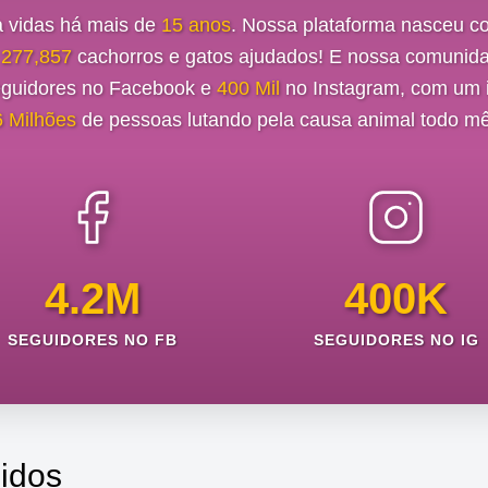
a vidas há mais de
15 anos
. Nossa plataforma nasceu c
e
277,857
cachorros e gatos ajudados! E nossa comunida
guidores no Facebook e
400 Mil
no Instagram, com um i
6 Milhões
de pessoas lutando pela causa animal todo mê
4.2M
400K
SEGUIDORES NO FB
SEGUIDORES NO IG
idos