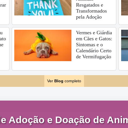
rar
Resgatados e
Transformados
pela Adoção
eu
Vermes e Giárdia
ato
em Cães e Gatos:
ue
Sintomas e o
Calendário Certo
de Vermifugação
Ver
Blog
completo
de Adoção e Doação de Anim