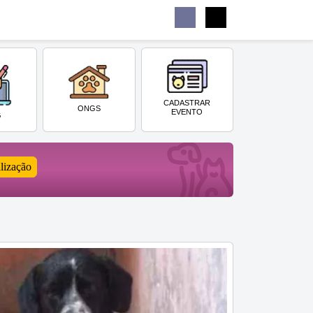
Buscar
Facebook
Instagram
Menu
CADASTRAR
ONGS
EVENTO
G
lização