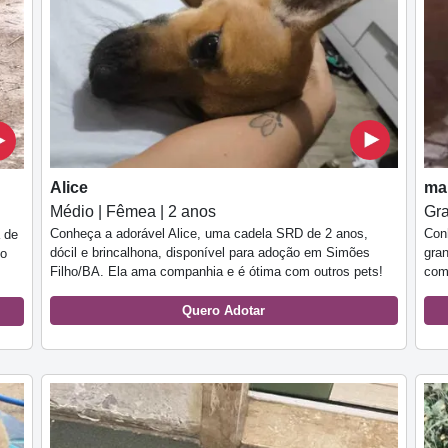
Alice
ma
Médio | Fêmea | 2 anos
Gra
Conheça a adorável Alice, uma cadela SRD de 2 anos,
Con
 de
dócil e brincalhona, disponível para adoção em Simões
gra
to
Filho/BA. Ela ama companhia e é ótima com outros pets!
com
Quero Adotar