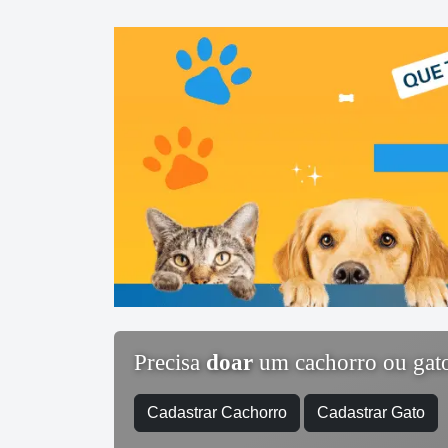
Precisa
doar
um cachorro ou gat
Cadastrar Cachorro
Cadastrar Gato