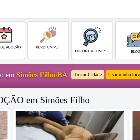
PERDI UM PET
 DE ADOÇÃO
ENCONTREI UM PET
BLO
ido em
Simões Filho/BA
Trocar Cidade
Usar minha loca
DOÇÃO em Simões Filho