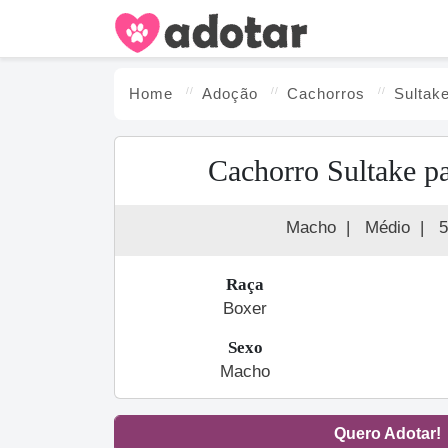
Home
Adoção
Cachorro
s
Sultak
Cachorro Sultake p
Macho
|
Médio
|
5
Raça
Boxer
Sexo
Macho
Quero Adotar!