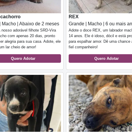
e cachorro
REX
| Macho | Abaixo de 2 meses
Grande | Macho | 6 ou mais a
nosso adorável filhote SRD-Vira
Adote o doce REX, um labrador mac
cho com apenas 20 dias, pronto
14 anos. Ele é idoso, dócil e está pr
zer alegria para sua casa. Adote, ele
para espalhar amor. Dê uma chance 
m lar cheio de amor!
fiel companheiro!
Quero Adotar
Quero Adotar