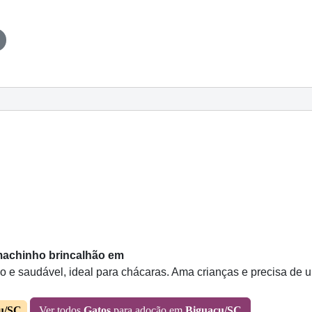
machinho brincalhão em
o e saudável, ideal para chácaras. Ama crianças e precisa de u
u/SC
Ver todos
Gatos
para adoção em
Biguaçu/SC