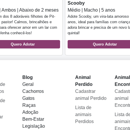
Scooby
| Ambos | Abaixo de 2 meses
Médio | Macho | 5 anos
 dos 8 adoráveis filhotes de Pit-
Adote Scooby, um vira-lata amoroso
 pastor! Calmos, brincalhões e
anos, ideal para famílias com crianç
para oferecer amor em um lar com
adora brincar e precisa de um novo 
 Venha conhecê-los!
quintal!
Quero Adotar
Quero Adotar
Blog
Animal
Anima
 de
Geral
Perdido
Encon
os
Cachorros
Cadastrar
Cadast
Gatos
animal Perdido
animal
 de
Raças
Encont
Lista de
Adoção
animais
Lista d
ar
Bem-Estar
Perdidos
animai
Legislação
Encont