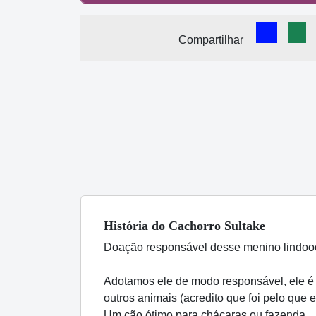
Comparti
Com
Compartilhar
História
do Cachorro
Sultake
Doação responsável desse menino lindooo.
Adotamos ele de modo responsável, ele é r
outros animais (acredito que foi pelo que
Um cão ótimo para chácaras ou fazenda...