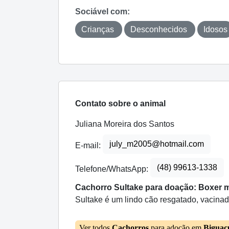
Sociável com:
Crianças
Desconhecidos
Idosos
Contato sobre o animal
Juliana Moreira dos Santos
july_m2005@hotmail.com
E-mail:
(48) 99613-1338
Telefone/WhatsApp:
Cachorro Sultake para doação: Boxer 
Sultake é um lindo cão resgatado, vacinad
Ver todos
Cachorros
para adoção em
Biguaç