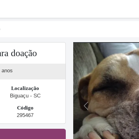
e
ara doação
 anos
Localização
Biguaçu - SC
Código
Previous
295467