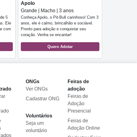
Apolo
Grande | Macho | 3 anos
 de 5
Conheça Apolo, o Pit-Bull carinhoso! Com 3
as. Ele
anos, ele é calmo, brincalhão e sociável.
lar com
Pronto para adoção e conquistar seu
coração. Venha se encantar!
Quero Adotar
l
ONGs
Feiras de
trado
Ver ONGs
adoção
rar
Feiras de
Cadastrar ONG
Adoção
rado
Presencial
Voluntários
e
Feiras de
Seja um
s
Adoção Online
voluntário
rados