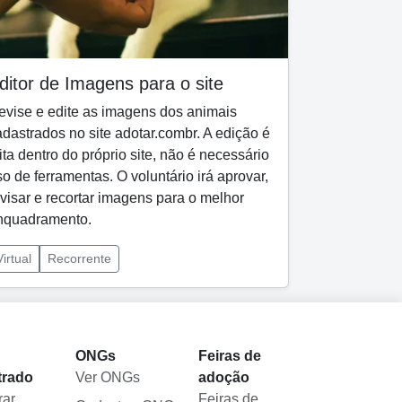
ditor de Imagens para o site
evise e edite as imagens dos animais
dastrados no site adotar.combr. A edição é
ita dentro do próprio site, não é necessário
o de ferramentas. O voluntário irá aprovar,
visar e recortar imagens para o melhor
nquadramento.
Virtual
Recorrente
l
ONGs
Feiras de
trado
Ver ONGs
adoção
rar
Feiras de