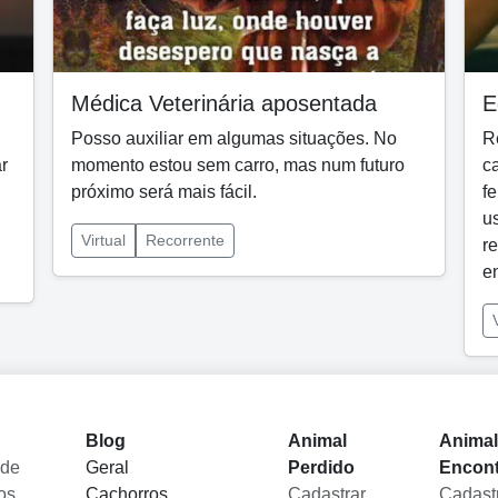
Médica Veterinária aposentada
E
Posso auxiliar em algumas situações. No
R
r
momento estou sem carro, mas num futuro
ca
próximo será mais fácil.
fe
us
Virtual
Recorrente
re
e
Blog
Animal
Anima
 de
Geral
Perdido
Encon
os
Cachorros
Cadastrar
Cadast