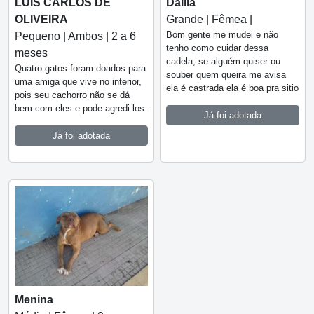
Dalila
LUIS CARLOS DE
Grande | Fêmea |
OLIVEIRA
Bom gente me mudei e não
Pequeno | Ambos | 2 a 6
tenho como cuidar dessa
meses
cadela, se alguém quiser ou
Quatro gatos foram doados para
souber quem queira me avisa
uma amiga que vive no interior,
ela é castrada ela é boa pra sitio
pois seu cachorro não se dá
bem com eles e pode agredi-los.
Já foi adotada
Já foi adotada
Menina