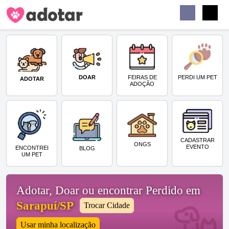
Buscar
Faceb
Instag
Menu
DOAR
PERDI UM PET
FEIRAS DE
ADOTAR
ADOÇÃO
CADASTRAR
ONGS
EVENTO
ENCONTREI
BLOG
UM PET
Adotar, Doar ou encontrar Perdido em
Sarapuí/SP
Trocar Cidade
Usar minha localização