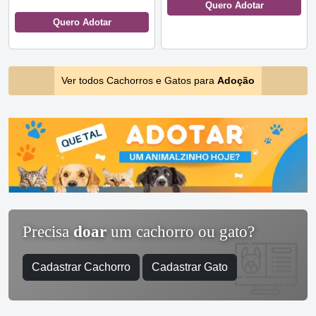
Quero Adotar
Quero Adotar
Ver todos Cachorros e Gatos para
Adoção
Precisa
doar
um cachorro ou gato?
Cadastrar Cachorro
Cadastrar Gato