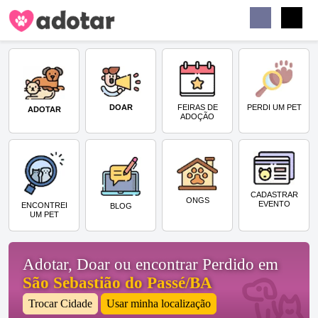
Buscar
Faceb
Instag
Menu
DOAR
PERDI UM PET
FEIRAS DE
ADOTAR
ADOÇÃO
CADASTRAR
ONGS
EVENTO
ENCONTREI
BLOG
UM PET
Adotar, Doar ou encontrar Perdido em
São Sebastião do Passé/BA
Trocar Cidade
Usar minha localização