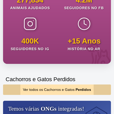
277,834
4.2M
ANIMAIS AJUDADOS
SEGUIDORES NO FB
400K
+15 Anos
SEGUIDORES NO IG
HISTÓRIA NO AR
Cachorros e Gatos Perdidos
Ver todos os Cachorros e Gatos
Perdidos
Temos várias
ONGs
integradas!