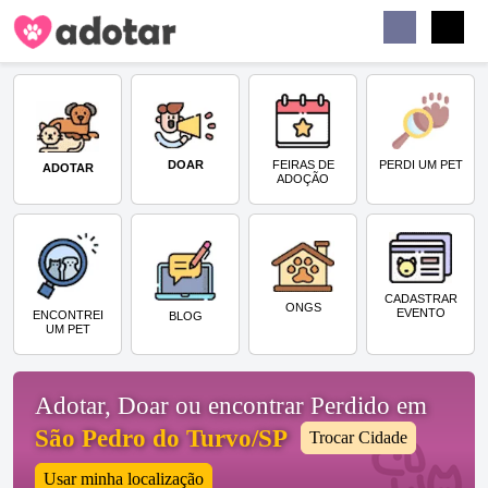
Buscar
Faceb
Instag
Menu
DOAR
PERDI UM PET
FEIRAS DE
ADOTAR
ADOÇÃO
CADASTRAR
ONGS
EVENTO
ENCONTREI
BLOG
UM PET
Adotar, Doar ou encontrar Perdido em
São Pedro do Turvo/SP
Trocar Cidade
Usar minha localização