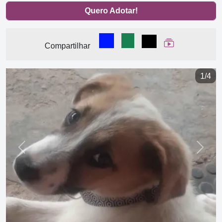
Quero Adotar!
Compartilhar no Facebook
Compartilhar no WhatsA
Compartilhar
Ver Web Stor
Compartilhar
1/4
Previous
Next