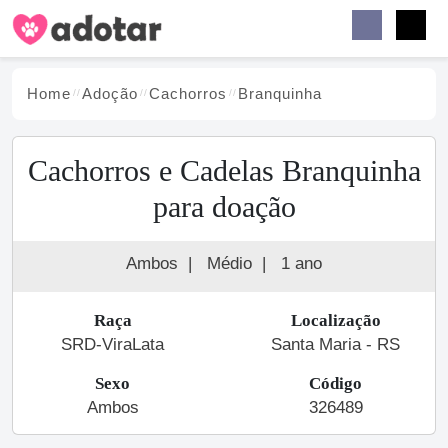
Buscar
Faceb
Instag
Menu
Home
Adoção
Cachorro
s
Branquinha
Cachorros e Cadelas Branquinha
para doação
Ambos
|
Médio
|
1 ano
Raça
Localização
SRD-ViraLata
Santa Maria - RS
Sexo
Código
Ambos
326489