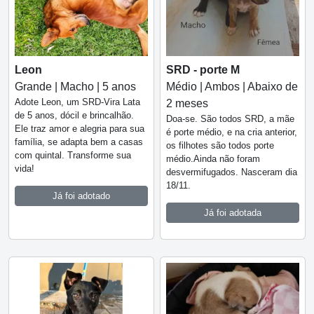
Leon
SRD - porte M
Grande | Macho | 5 anos
Médio | Ambos | Abaixo de
Adote Leon, um SRD-Vira Lata
2 meses
de 5 anos, dócil e brincalhão.
Doa-se. São todos SRD, a mãe
Ele traz amor e alegria para sua
é porte médio, e na cria anterior,
família, se adapta bem a casas
os filhotes são todos porte
com quintal. Transforme sua
médio.Ainda não foram
vida!
desvermifugados. Nasceram dia
18/11.
Já foi adotado
Já foi adotada