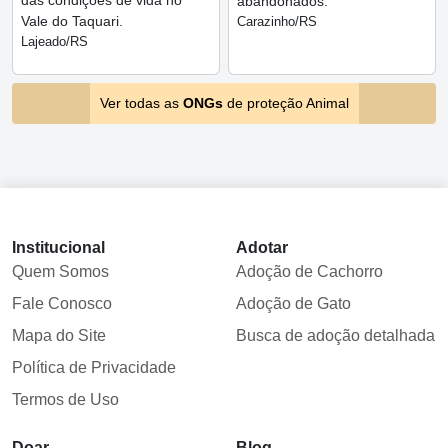
das condições de vida no
abandonados.
Vale do Taquari.
Carazinho/RS
Lajeado/RS
Ver todas as
ONGs
de proteção Animal
Institucional
Adotar
Quem Somos
Adoção de Cachorro
Fale Conosco
Adoção de Gato
Mapa do Site
Busca de adoção detalhada
Política de Privacidade
Termos de Uso
Doar
Blog