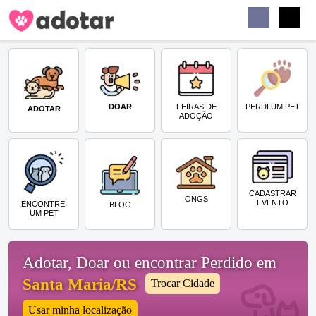
Buscar
Faceb
Instag
Menu
DOAR
PERDI UM PET
FEIRAS DE
ADOTAR
ADOÇÃO
CADASTRAR
ONGS
EVENTO
ENCONTREI
BLOG
UM PET
Adotar, Doar ou encontrar Perdido em
Santa Maria/RS
Trocar Cidade
Usar minha localização