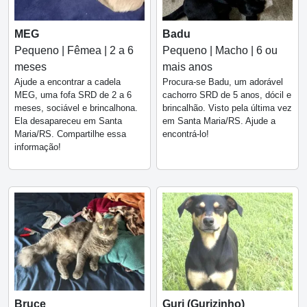
MEG
Badu
Pequeno | Fêmea | 2 a 6
Pequeno | Macho | 6 ou
meses
mais anos
Ajude a encontrar a cadela
Procura-se Badu, um adorável
MEG, uma fofa SRD de 2 a 6
cachorro SRD de 5 anos, dócil e
meses, sociável e brincalhona.
brincalhão. Visto pela última vez
Ela desapareceu em Santa
em Santa Maria/RS. Ajude a
Maria/RS. Compartilhe essa
encontrá-lo!
informação!
Bruce
Guri (Gurizinho)