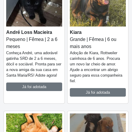
André Loss Macieira
Kiara
Pequeno | Fêmea | 2 a 6
Grande | Fêmea | 6 ou
meses
mais anos
Conheça André, uma adorável
Adoção de Kiara, Rottweiler
gatinha SRD de 2 a 6 meses,
carinhosa de 6 anos. Procura
dócil e sociável. Pronta para ser
um novo lar cheio de amor.
a nova amiga da sua casa em
Ajude a encontrar um abrigo
Santa Maria/RS! Adote agora!
seguro para essa companheira
fiel.
Já foi adotada
Já foi adotada