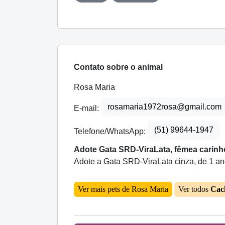
Contato sobre o animal
Rosa Maria
rosamaria1972rosa@gmail.com
E-mail:
(51) 99644-1947
Telefone/WhatsApp:
Adote Gata SRD-ViraLata, fêmea carinh
Adote a Gata SRD-ViraLata cinza, de 1 ano
Ver mais pets de Rosa Maria
Ver todos
Cac