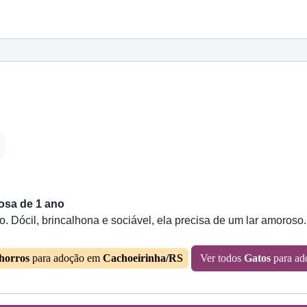
osa de 1 ano
. Dócil, brincalhona e sociável, ela precisa de um lar amoroso.
horros
para adoção em
Cachoeirinha/RS
Ver todos
Gatos
para a