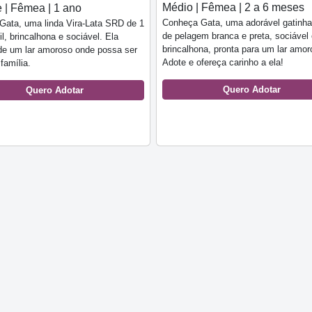
Médio | Fêmea | 2 a 6 meses
 | Fêmea | 1 ano
Conheça Gata, uma adorável gatinh
Gata, uma linda Vira-Lata SRD de 1
de pelagem branca e preta, sociável
il, brincalhona e sociável. Ela
brincalhona, pronta para um lar amor
de um lar amoroso onde possa ser
Adote e ofereça carinho a ela!
família.
Quero Adotar
Quero Adotar