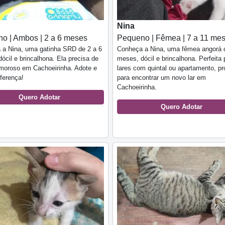
Nina
o | Ambos | 2 a 6 meses
Pequeno | Fêmea | 7 a 11 me
 a Nina, uma gatinha SRD de 2 a 6
Conheça a Nina, uma fêmea angorá 
ócil e brincalhona. Ela precisa de
meses, dócil e brincalhona. Perfeita 
moroso em Cachoeirinha. Adote e
lares com quintal ou apartamento, pr
iferença!
para encontrar um novo lar em
Cachoeirinha.
Quero Adotar
Quero Adotar