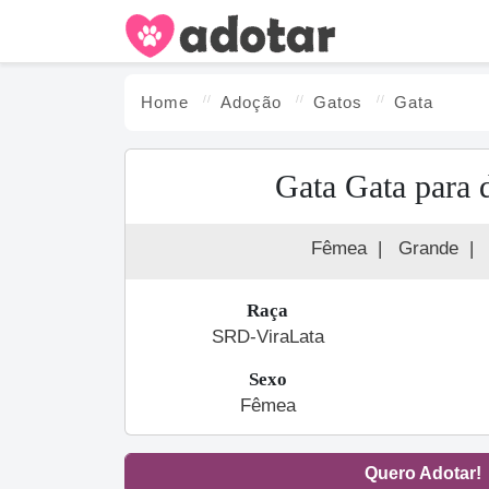
Home
Adoção
Gato
s
Gata
Gata Gata para 
Fêmea
|
Grande
|
Raça
SRD-ViraLata
Sexo
Fêmea
Quero Adotar!