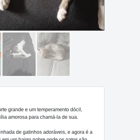
rte grande e um temperamento dócil,
mília amorosa para chamá-la de sua.
inhada de gatinhos adoráveis, e agora é a
s em um bairro nobre onde os gatos são