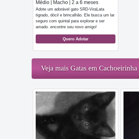
Médio | Macho | 2 a 6 meses
Adote um adorável gato SRD-ViraLata
tigrado, dócil e brincalhão. Ele busca um lar
seguro com quintal para explorar e ser
amado. encontre seu novo amigo!
Quero Adotar
Veja mais Gatas em Cachoeirinha