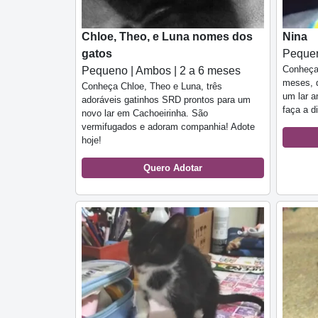
Chloe, Theo, e Luna nomes dos
Nina
gatos
Pequen
Conheça
Pequeno | Ambos | 2 a 6 meses
meses, d
Conheça Chloe, Theo e Luna, três
um lar a
adoráveis gatinhos SRD prontos para um
faça a d
novo lar em Cachoeirinha. São
vermifugados e adoram companhia! Adote
hoje!
Quero Adotar