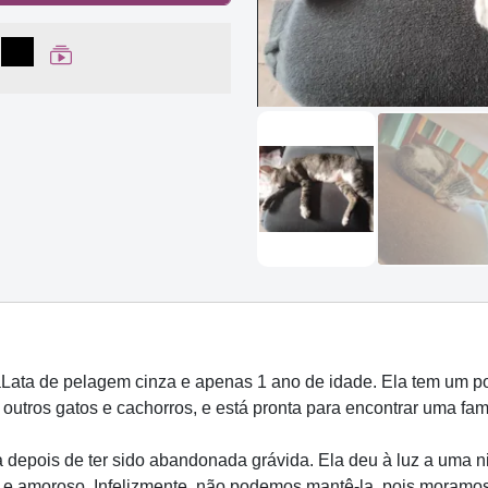
lhar no Facebook
partilhar no WhatsApp
Compartilhar
Ver Web Story
Lata de pelagem cinza e apenas 1 ano de idade. Ela tem um po
 outros gatos e cachorros, e está pronta para encontrar uma fa
a depois de ter sido abandonada grávida. Ela deu à luz a uma n
 e amoroso. Infelizmente, não podemos mantê-la, pois moramo