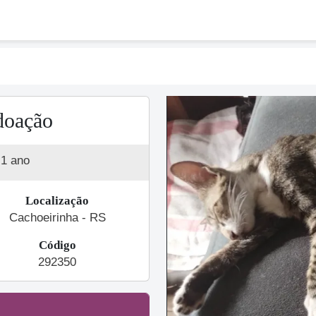
doação
1 ano
Localização
Cachoeirinha - RS
Código
Previous
292350