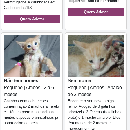
pequeninos são extremamente
Vermifugados e carinhosos em
Cachoeirinha/RS.
Quero Adotar
Quero Adotar
Não tem nomes
Sem nome
Pequeno | Ambos | 2 a 6
Pequeno | Ambos | Abaixo
meses
de 2 meses
Gatinhos com dois meses
Encontre o seu novo amigo
comem ração 2 machos amarelo
felino! Adoção de 3 gatinhos
e 1 fêmea preta manchadinha
adoráveis: 2 fêmeas (frajolinha e
muitos sapecas e brincalhões já
preta) e 1 macho amarelo. Eles
usam caixa de areia
têm menos de 2 meses e
merecem um lar.