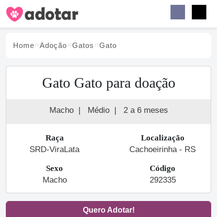
Buscar
Faceb
Instag
Menu
Home
Adoção
Gato
s
Gato
Gato Gato para doação
Macho
|
Médio
|
2 a 6 meses
Raça
Localização
SRD-ViraLata
Cachoeirinha - RS
Sexo
Código
Macho
292335
Quero Adotar!