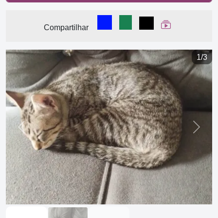
Compartilhar no Facebook
Compartilhar no WhatsA
Compartilhar
Ver Web Stor
Compartilhar
1/3
Previous
Next