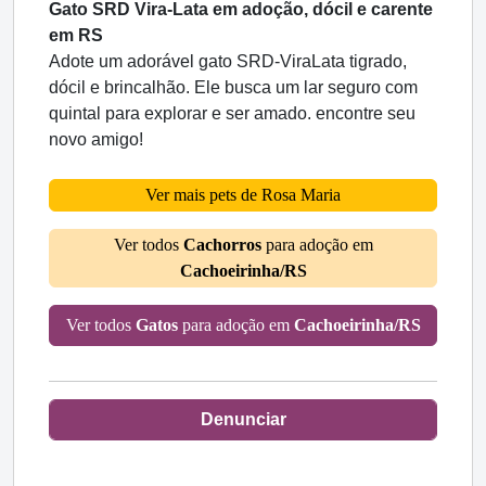
Gato SRD Vira-Lata em adoção, dócil e carente
em RS
Adote um adorável gato SRD-ViraLata tigrado,
dócil e brincalhão. Ele busca um lar seguro com
quintal para explorar e ser amado. encontre seu
novo amigo!
Ver mais pets de Rosa Maria
Ver todos
Cachorros
para adoção em
Cachoeirinha/RS
Ver todos
Gatos
para adoção em
Cachoeirinha/RS
Denunciar