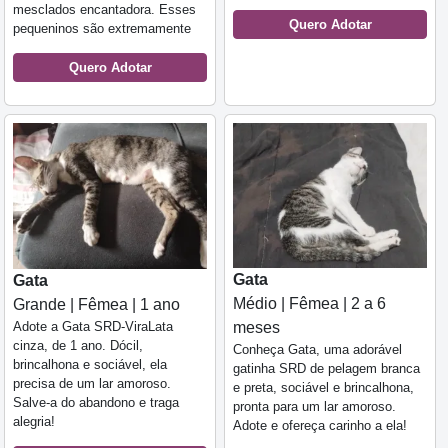
mesclados encantadora. Esses
Quero Adotar
pequeninos são extremamente
Quero Adotar
Gata
Gata
Médio | Fêmea | 2 a 6
Grande | Fêmea | 1 ano
Adote a Gata SRD-ViraLata
meses
cinza, de 1 ano. Dócil,
Conheça Gata, uma adorável
brincalhona e sociável, ela
gatinha SRD de pelagem branca
precisa de um lar amoroso.
e preta, sociável e brincalhona,
Salve-a do abandono e traga
pronta para um lar amoroso.
alegria!
Adote e ofereça carinho a ela!