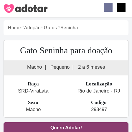
Buscar
Faceb
Instag
Menu
Home
Adoção
Gato
s
Seninha
Gato Seninha para doação
Macho
|
Pequeno
|
2 a 6 meses
Raça
Localização
SRD-ViraLata
Rio de Janeiro - RJ
Sexo
Código
Macho
293497
Quero Adotar!