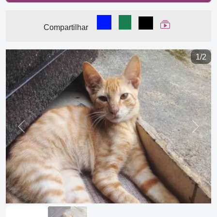
Compartilhar no Facebook
Compartilhar no WhatsA
Compartilhar
Ver Web Stor
Compartilhar
1/2
Previous
Next