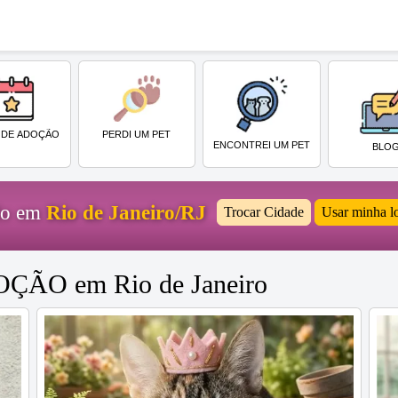
PERDI UM PET
 DE ADOÇÃO
ENCONTREI UM PET
BLO
ido em
Rio de Janeiro/RJ
Trocar Cidade
Usar minha l
DOÇÃO em Rio de Janeiro