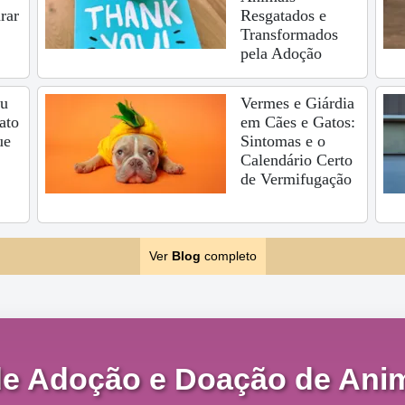
rar
Resgatados e
Transformados
pela Adoção
eu
Vermes e Giárdia
ato
em Cães e Gatos:
ue
Sintomas e o
Calendário Certo
de Vermifugação
Ver
Blog
completo
de Adoção e Doação de Anim