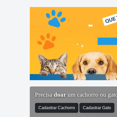
Precisa
doar
um cachorro ou gat
Cadastrar Cachorro
Cadastrar Gato