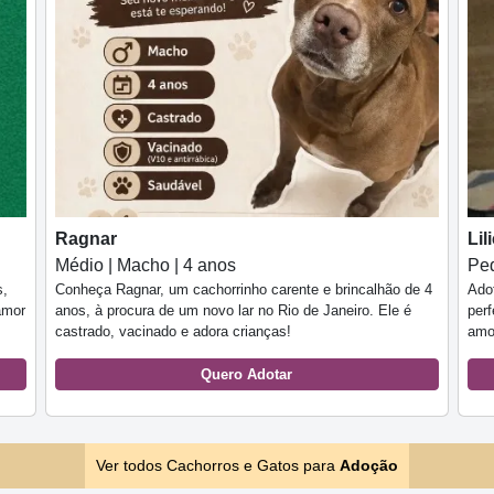
Ragnar
Lil
Médio | Macho | 4 anos
Peq
s,
Conheça Ragnar, um cachorrinho carente e brincalhão de 4
Adot
amor
anos, à procura de um novo lar no Rio de Janeiro. Ele é
perf
castrado, vacinado e adora crianças!
amo
Quero Adotar
Ver todos Cachorros e Gatos para
Adoção