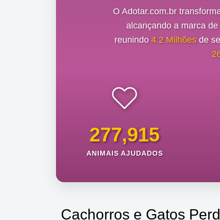
O Adotar.com.br transform
alcançando a marca d
reunindo
4.2 Milhões
de se
2
277,915
ANIMAIS AJUDADOS
Cachorros e Gatos Perd