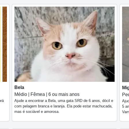
Bela
Mi
Médio | Fêmea | 6 ou mais anos
Peq
orá
Ajude a encontrar a Bela, uma gata SRD de 6 anos, dócil e
Aju
com pelagem branca e laranja. Ela pode estar machucada,
5 an
mas é sociável e amorosa.
Vam