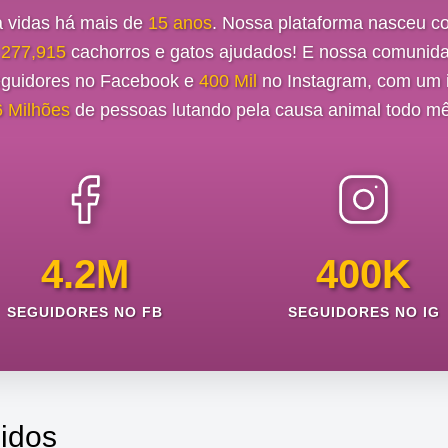
a vidas há mais de
15 anos
. Nossa plataforma nasceu c
e
277,915
cachorros e gatos ajudados! E nossa comunida
guidores no Facebook e
400 Mil
no Instagram, com um i
6 Milhões
de pessoas lutando pela causa animal todo mê
4.2M
400K
SEGUIDORES NO FB
SEGUIDORES NO IG
idos