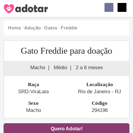
Buscar
Faceb
Instag
Menu
Home
Adoção
Gato
s
Freddie
Gato Freddie para doação
Macho
|
Médio
|
2 a 6 meses
Raça
Localização
SRD-ViraLata
Rio de Janeiro - RJ
Sexo
Código
Macho
294196
Quero Adotar!