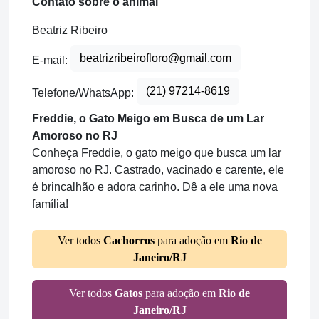
Contato sobre o animal
Beatriz Ribeiro
beatrizribeirofloro@gmail.com
E-mail:
(21) 97214-8619
Telefone/WhatsApp:
Freddie, o Gato Meigo em Busca de um Lar
Amoroso no RJ
Conheça Freddie, o gato meigo que busca um lar
amoroso no RJ. Castrado, vacinado e carente, ele
é brincalhão e adora carinho. Dê a ele uma nova
família!
Ver todos
Cachorros
para adoção em
Rio de
Janeiro/RJ
Ver todos
Gatos
para adoção em
Rio de
Janeiro/RJ