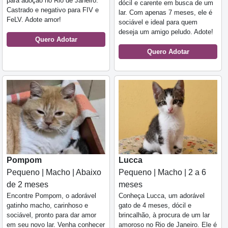
para adoção no Rio de Janeiro.
dócil e carente em busca de um
Castrado e negativo para FIV e
lar. Com apenas 7 meses, ele é
FeLV. Adote amor!
sociável e ideal para quem
deseja um amigo peludo. Adote!
Quero Adotar
Quero Adotar
Pompom
Lucca
Pequeno | Macho | Abaixo
Pequeno | Macho | 2 a 6
de 2 meses
meses
Encontre Pompom, o adorável
Conheça Lucca, um adorável
gatinho macho, carinhoso e
gato de 4 meses, dócil e
sociável, pronto para dar amor
brincalhão, à procura de um lar
em seu novo lar. Venha conhecer
amoroso no Rio de Janeiro. Ele é