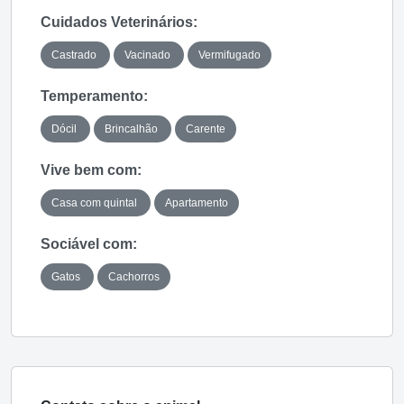
Cuidados Veterinários:
Castrado
Vacinado
Vermifugado
Temperamento:
Dócil
Brincalhão
Carente
Vive bem com:
Casa com quintal
Apartamento
Sociável com:
Gatos
Cachorros