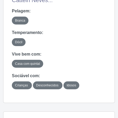
Cattein Neves...
Pelagem:
Branca
Temperamento:
Dócil
Vive bem com:
Casa com quintal
Sociável com:
Crianças
Desconhecidos
Idosos