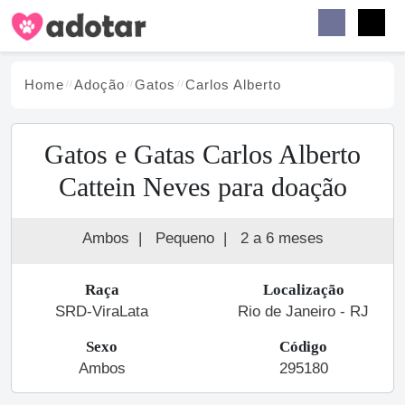
Buscar
Faceb
Instag
Menu
Home
Adoção
Gato
s
Carlos Alberto
Gatos e Gatas Carlos Alberto
Cattein Neves para doação
Ambos
|
Pequeno
|
2 a 6 meses
Raça
Localização
SRD-ViraLata
Rio de Janeiro - RJ
Sexo
Código
Ambos
295180