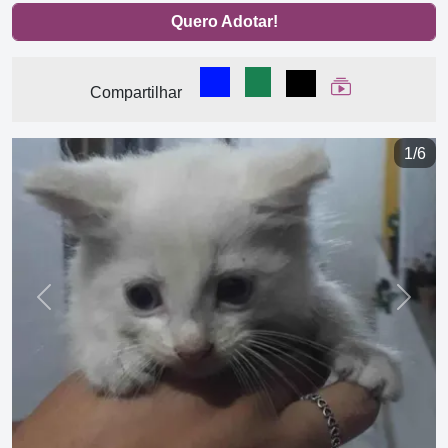
Quero Adotar!
Compartilhar no Facebook
Compartilhar no WhatsA
Compartilhar
Ver Web Stor
Compartilhar
1/6
Previous
Next