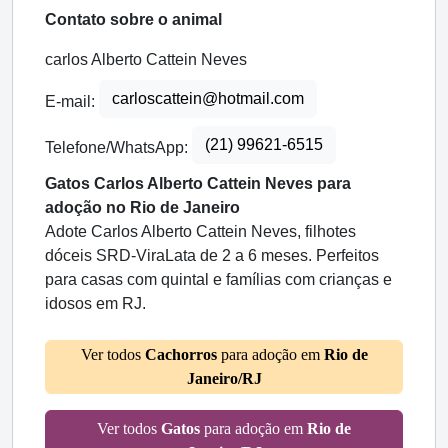
Contato sobre o animal
carlos Alberto Cattein Neves
carloscattein@hotmail.com
E-mail:
(21) 99621-6515
Telefone/WhatsApp:
Gatos Carlos Alberto Cattein Neves para
adoção no Rio de Janeiro
Adote Carlos Alberto Cattein Neves, filhotes
dóceis SRD-ViraLata de 2 a 6 meses. Perfeitos
para casas com quintal e famílias com crianças e
idosos em RJ.
Ver todos
Cachorros
para adoção em
Rio de
Janeiro/RJ
Ver todos
Gatos
para adoção em
Rio de