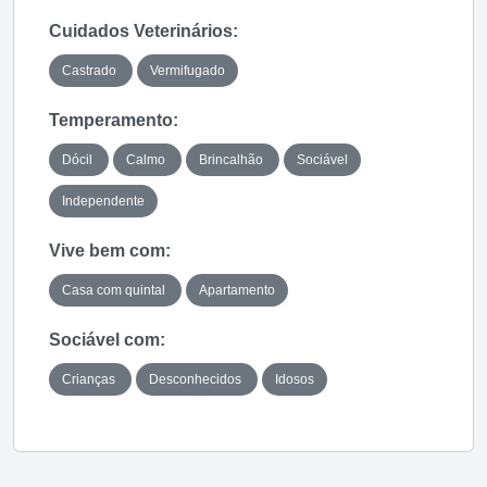
Cuidados Veterinários:
Castrado
Vermifugado
Temperamento:
Dócil
Calmo
Brincalhão
Sociável
Independente
Vive bem com:
Casa com quintal
Apartamento
Sociável com:
Crianças
Desconhecidos
Idosos