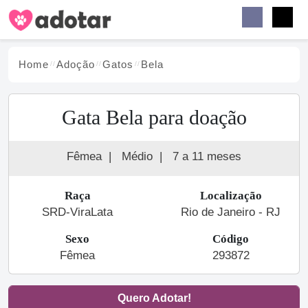
Buscar
Faceb
Instag
Menu
Home
Adoção
Gato
s
Bela
Gata Bela para doação
Fêmea
|
Médio
|
7 a 11 meses
Raça
Localização
SRD-ViraLata
Rio de Janeiro - RJ
Sexo
Código
Fêmea
293872
Quero Adotar!