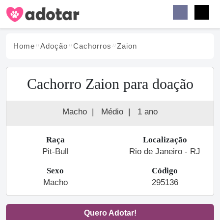
Buscar
Faceb
Instag
Menu
Home
Adoção
Cachorro
s
Zaion
Cachorro Zaion para doação
Macho
|
Médio
|
1 ano
Raça
Localização
Pit-Bull
Rio de Janeiro - RJ
Sexo
Código
Macho
295136
Quero Adotar!