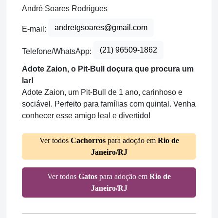
André Soares Rodrigues
andretgsoares@gmail.com
E-mail:
(21) 96509-1862
Telefone/WhatsApp:
Adote Zaion, o Pit-Bull doçura que procura um
lar!
Adote Zaion, um Pit-Bull de 1 ano, carinhoso e
sociável. Perfeito para famílias com quintal. Venha
conhecer esse amigo leal e divertido!
Ver todos
Cachorros
para adoção em
Rio de
Janeiro/RJ
Ver todos
Gatos
para adoção em
Rio de
Janeiro/RJ