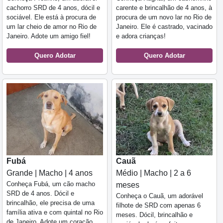
cachorro SRD de 4 anos, dócil e
carente e brincalhão de 4 anos, à
sociável. Ele está à procura de
procura de um novo lar no Rio de
um lar cheio de amor no Rio de
Janeiro. Ele é castrado, vacinado
Janeiro. Adote um amigo fiel!
e adora crianças!
Quero Adotar
Quero Adotar
Fubá
Cauã
Grande | Macho | 4 anos
Médio | Macho | 2 a 6
Conheça Fubá, um cão macho
meses
SRD de 4 anos. Dócil e
Conheça o Cauã, um adorável
brincalhão, ele precisa de uma
filhote de SRD com apenas 6
família ativa e com quintal no Rio
meses. Dócil, brincalhão e
de Janeiro. Adote um coração