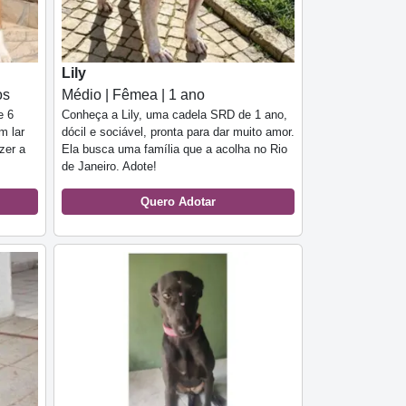
Lily
os
Médio | Fêmea | 1 ano
e 6
Conheça a Lily, uma cadela SRD de 1 ano,
m lar
dócil e sociável, pronta para dar muito amor.
zer a
Ela busca uma família que a acolha no Rio
de Janeiro. Adote!
Quero Adotar