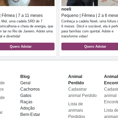
noeli
| Fêmea | 7 a 11 meses
Pequeno | Fêmea | 2 a 6 mes
 Mel, uma cadela SRD de 7
Conheça a cadela Noeli, uma fofura 
rincalhona e cheia de energia, que
6 meses. Dócil e sociável, ela é perf
 lar no Rio de Janeiro. Adote uma
para famílias com quintal. Adote e
l e divertida!
transforme vidas!
Quero Adotar
Quero Adotar
Blog
Animal
Anima
 de
Geral
Perdido
Encon
os
Cachorros
Cadastrar
Cadast
Gatos
animal Perdido
animal
 de
Raças
Encont
Lista de
Adoção
animais
Lista d
ar
Bem-Estar
Perdidos
animai