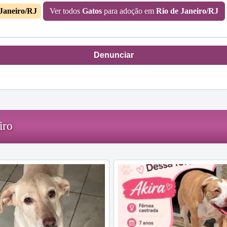
 Janeiro/RJ
Ver todos
Gatos
para adoção em
Rio de Janeiro/RJ
Denunciar
iro