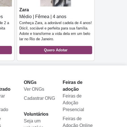
Zara
es
Médio | Fêmea | 4 anos
de 2 a
Conheça Zara, a adorável cadela de 4 anos!
eita
Dócil, sociável e perfeita para sua família.
Adote e transforme a vida dela em um belo
lar no Rio de Janeiro.
Quero Adotar
l
ONGs
Feiras de
trado
Ver ONGs
adoção
rar
Feiras de
Cadastrar ONG
Adoção
rado
Presencial
Voluntários
e
Feiras de
Seja um
s
Adoção Online