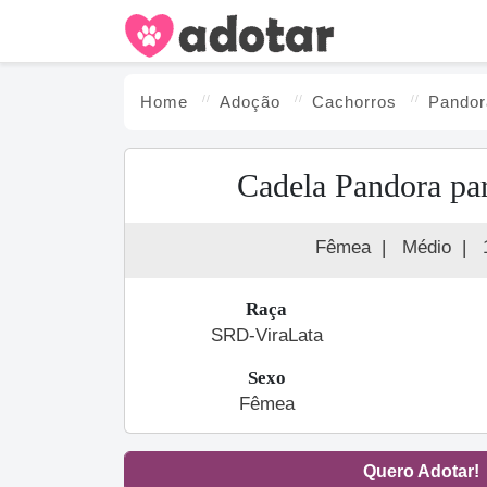
Home
Adoção
Cachorro
s
Pandor
Cadela Pandora pa
Fêmea
|
Médio
|
Raça
SRD-ViraLata
Sexo
Fêmea
Quero Adotar!