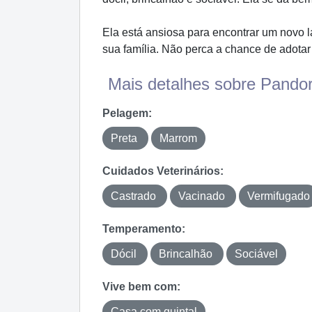
Ela está ansiosa para encontrar um novo l
sua família. Não perca a chance de adotar 
Mais detalhes sobre Pandor
Pelagem:
Preta
Marrom
Cuidados Veterinários:
Castrado
Vacinado
Vermifugado
Temperamento:
Dócil
Brincalhão
Sociável
Vive bem com:
Casa com quintal