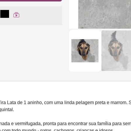
lhar no Facebook
partilhar no WhatsApp
Compartilhar
Ver Web Story
a Lata de 1 aninho, com uma linda pelagem preta e marrom. Se
uintal.
nada e vermifugada, pronta para encontrar sua família para se
m com todo mundo - gatos, cachorros, crianças e idosos.