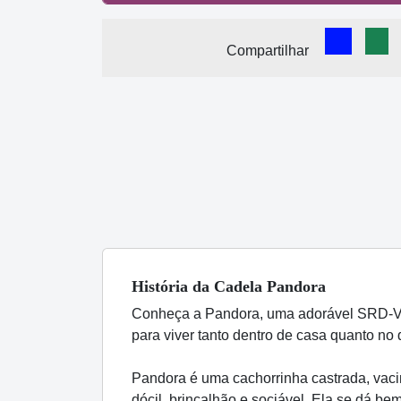
Comparti
Com
Compartilhar
História
da Cadela
Pandora
Conheça a Pandora, uma adorável SRD-Vir
para viver tanto dentro de casa quanto no q
Pandora é uma cachorrinha castrada, vaci
dócil, brincalhão e sociável. Ela se dá be