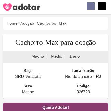
Buscar
Faceb
Instag
Menu
Home
Adoção
Cachorro
s
Max
Cachorro Max para doação
Macho
|
Médio
|
1 ano
Raça
Localização
SRD-ViraLata
Rio de Janeiro - RJ
Sexo
Código
Macho
326723
Quero Adotar!