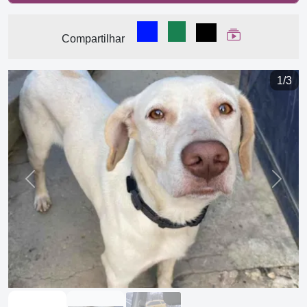
Compartilhar no Facebook
Compartilhar no WhatsA
Compartilhar
Ver Web Stor
Compartilhar
1/3
Previous
Next