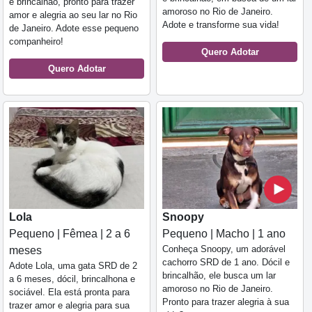
e brincalhão, pronto para trazer
amoroso no Rio de Janeiro.
amor e alegria ao seu lar no Rio
Adote e transforme sua vida!
de Janeiro. Adote esse pequeno
companheiro!
Quero Adotar
Quero Adotar
Lola
Snoopy
Pequeno | Fêmea | 2 a 6
Pequeno | Macho | 1 ano
Conheça Snoopy, um adorável
meses
cachorro SRD de 1 ano. Dócil e
Adote Lola, uma gata SRD de 2
brincalhão, ele busca um lar
a 6 meses, dócil, brincalhona e
amoroso no Rio de Janeiro.
sociável. Ela está pronta para
Pronto para trazer alegria à sua
trazer amor e alegria para sua