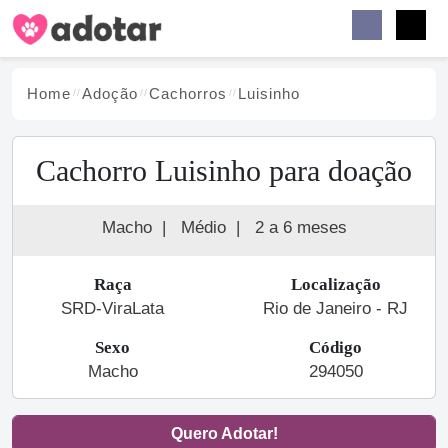
Buscar
Faceb
Instag
Menu
Home
Adoção
Cachorro
s
Luisinho
Cachorro Luisinho para doação
Macho
|
Médio
|
2 a 6 meses
Raça
Localização
SRD-ViraLata
Rio de Janeiro - RJ
Sexo
Código
Macho
294050
Quero Adotar!