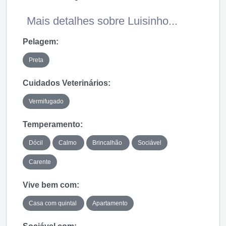
Mais detalhes sobre Luisinho...
Pelagem:
Preta
Cuidados Veterinários:
Vermifugado
Temperamento:
Dócil
Calmo
Brincalhão
Sociável
Carente
Vive bem com:
Casa com quintal
Apartamento