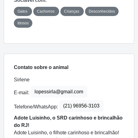
Sociável com:
Gatos
Cachorros
Crianças
Desconhecidos
Idosos
Contato sobre o animal
Sirlene
lopessirla@gmail.com
E-mail:
(21) 96956-3103
Telefone/WhatsApp:
Adote Luisinho, o SRD carinhoso e brincalhão
do RJ!
Adote Luisinho, o filhote carinhoso e brincalhão!