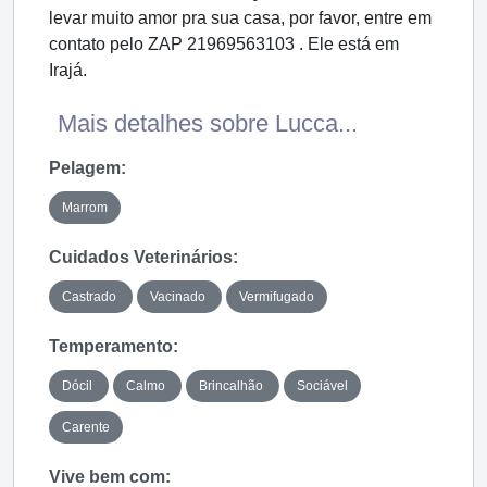
levar muito amor pra sua casa, por favor, entre em
contato pelo ZAP 21969563103 . Ele está em
Irajá.
Mais detalhes sobre Lucca...
Pelagem:
Marrom
Cuidados Veterinários:
Castrado
Vacinado
Vermifugado
Temperamento:
Dócil
Calmo
Brincalhão
Sociável
Carente
Vive bem com: