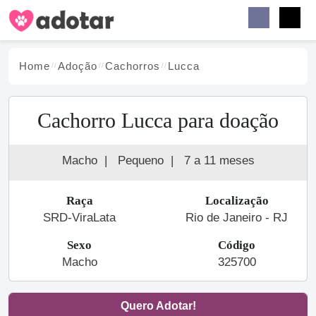
Buscar
Faceb
Instag
Menu
Home
Adoção
Cachorro
s
Lucca
Cachorro Lucca para doação
Macho
|
Pequeno
|
7 a 11 meses
Raça
Localização
SRD-ViraLata
Rio de Janeiro - RJ
Sexo
Código
Macho
325700
Quero Adotar!