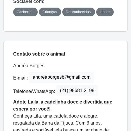
Sociável com:
Cachorros
Crianças
Desconhecidos
Idosos
Contato sobre o animal
Andréa Borges
andreaborgesb@gmail.com
E-mail:
(21) 98681-2198
Telefone/WhatsApp:
Adote Laila, a cadelinha doce e divertida que
espera por você!
Conheça Lila, uma cadela doce e alegre,
resgatada da Barra da Tijuca. Com 3 anos,
castrada e sociável, ela busca um lar cheio de