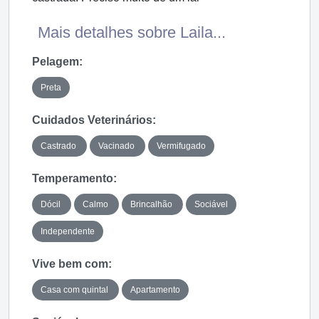
Mais detalhes sobre Laila...
Pelagem:
Preta
Cuidados Veterinários:
Castrado
Vacinado
Vermifugado
Temperamento:
Dócil
Calmo
Brincalhão
Sociável
Independente
Vive bem com:
Casa com quintal
Apartamento