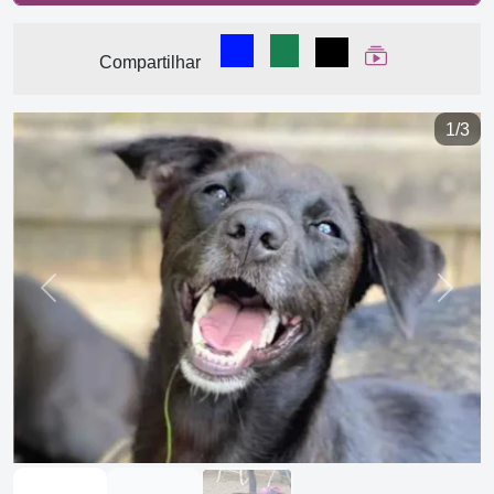
Compartilhar no Facebook
Compartilhar no WhatsA
Compartilhar
Ver Web Stor
Compartilhar
1/3
Previous
Next