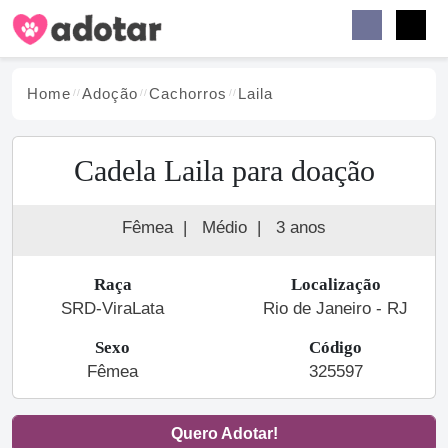
Buscar
Faceb
Instag
Menu
Home
Adoção
Cachorro
s
Laila
Cadela Laila para doação
Fêmea
|
Médio
|
3 anos
Raça
Localização
SRD-ViraLata
Rio de Janeiro - RJ
Sexo
Código
Fêmea
325597
Quero Adotar!