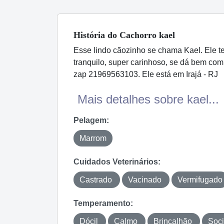
História
do Cachorro
kael
Esse lindo cãozinho se chama Kael. Ele te
tranquilo, super carinhoso, se dá bem com 
zap 21969563103. Ele está em Irajá - RJ
Mais detalhes sobre kael...
Pelagem:
Marrom
Cuidados Veterinários:
Castrado
Vacinado
Vermifugado
Temperamento:
Dócil
Calmo
Brincalhão
Soc