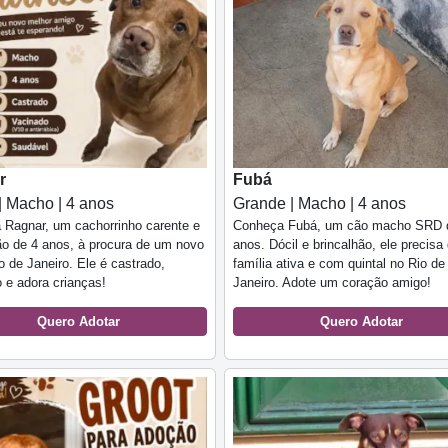
r
Fubá
| Macho | 4 anos
Grande | Macho | 4 anos
Ragnar, um cachorrinho carente e
Conheça Fubá, um cão macho SRD 
ão de 4 anos, à procura de um novo
anos. Dócil e brincalhão, ele precis
io de Janeiro. Ele é castrado,
família ativa e com quintal no Rio de
 e adora crianças!
Janeiro. Adote um coração amigo!
Quero Adotar
Quero Adotar