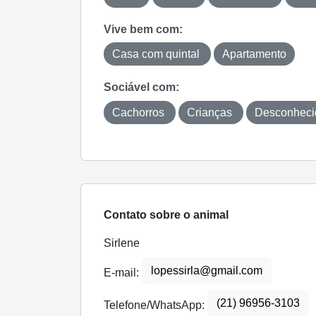
Vive bem com:
Casa com quintal
Apartamento
Sociável com:
Cachorros
Crianças
Desconhec
Contato sobre o animal
Sirlene
lopessirla@gmail.com
E-mail:
(21) 96956-3103
Telefone/WhatsApp: