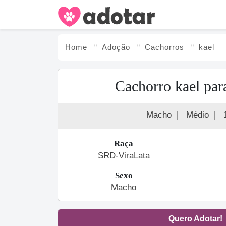
Home
Adoção
Cachorro
s
kael
Cachorro kael par
Macho
|
Médio
|
Raça
SRD-ViraLata
Sexo
Macho
Quero Adotar!