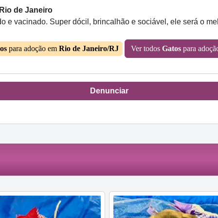
 Rio de Janeiro
o e vacinado. Super dócil, brincalhão e sociável, ele será o me
os
para adoção em
Rio de Janeiro/RJ
Ver todos
Gatos
para adoç
Denunciar