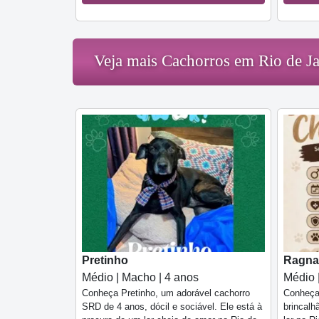
Veja mais Cachorros em Rio de Ja
Pretinho
Ragna
Médio | Macho | 4 anos
Médio 
Conheça Pretinho, um adorável cachorro
Conheça 
SRD de 4 anos, dócil e sociável. Ele está à
brincalh