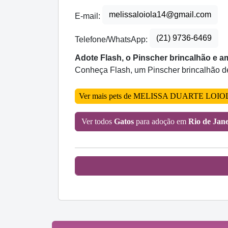
melissaloiola14@gmail.com
E-mail:
(21) 9736-6469
Telefone/WhatsApp:
Adote Flash, o Pinscher brincalhão e 
Conheça Flash, um Pinscher brincalhão de
Ver mais pets de MELISSA DUARTE LOI
Ver todos
Gatos
para adoção em
Rio de Jan