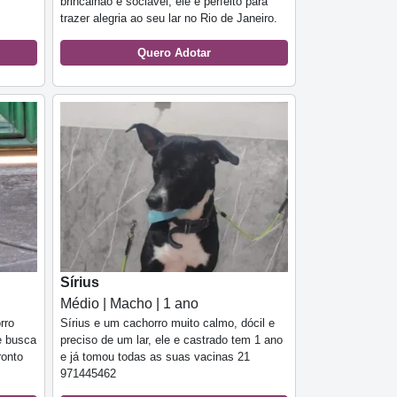
brincalhão e sociável, ele é perfeito para
trazer alegria ao seu lar no Rio de Janeiro.
Quero Adotar
Sírius
Médio | Macho | 1 ano
rro
Sírius e um cachorro muito calmo, dócil e
e busca
preciso de um lar, ele e castrado tem 1 ano
ronto
e já tomou todas as suas vacinas 21
971445462