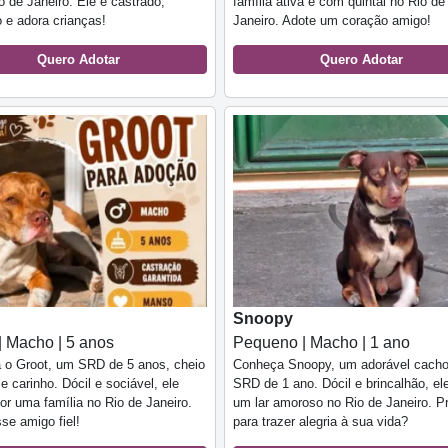
io de Janeiro. Ele é castrado,
família ativa e com quintal no Rio de
 e adora crianças!
Janeiro. Adote um coração amigo!
Quero Adotar
Quero Adotar
Snoopy
| Macho | 5 anos
Pequeno | Macho | 1 ano
 o Groot, um SRD de 5 anos, cheio
Conheça Snoopy, um adorável cacho
e carinho. Dócil e sociável, ele
SRD de 1 ano. Dócil e brincalhão, el
or uma família no Rio de Janeiro.
um lar amoroso no Rio de Janeiro. P
se amigo fiel!
para trazer alegria à sua vida?