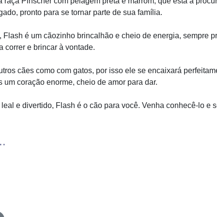
a raça Pinscher com pelagem preta e marrom, que está à procu
ado, pronto para se tornar parte de sua família.
 Flash é um cãozinho brincalhão e cheio de energia, sempre pr
 correr e brincar à vontade.
utros cães como com gatos, por isso ele se encaixará perfeita
s um coração enorme, cheio de amor para dar.
eal e divertido, Flash é o cão para você. Venha conhecê-lo e
..