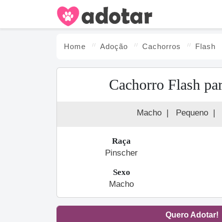
Home
Adoção
Cachorro
s
Flash
Cachorro Flash pa
Macho
|
Pequeno
|
Raça
Pinscher
Sexo
Macho
Quero Adotar!