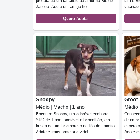
procura de um lar cheio de amor no Rio de
lar no R
Janeiro. Adote um amigo fiel!
vacinado
Quero Adotar
Snoopy
Groot
Médio | Macho | 1 ano
Médio 
Encontre Snoopy, um adorável cachorro
Conheça
SRD de 1 ano, sociável e brincalhão, em
de amor 
busca de um lar amoroso no Rio de Janeiro.
espera p
Adote e transforme sua vida!
Adote es