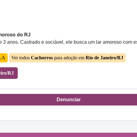
amoroso do RJ
 3 anos. Castrado e sociável, ele busca um lar amoroso com es
OLA
Ver todos
Cachorros
para adoção em
Rio de Janeiro/RJ
eiro/RJ
Denunciar