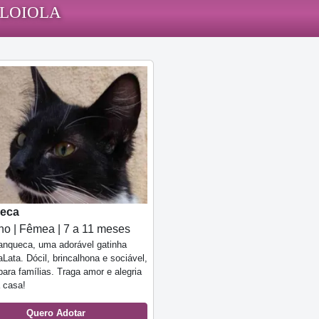
 LOIOLA
eca
o | Fêmea | 7 a 11 meses
anqueca, uma adorável gatinha
Lata. Dócil, brincalhona e sociável,
 para famílias. Traga amor e alegria
 casa!
Quero Adotar