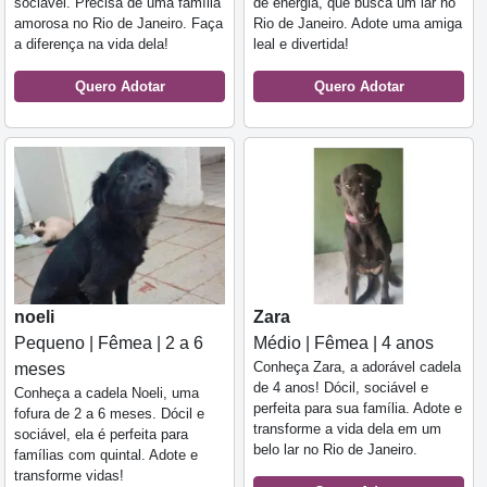
sociável. Precisa de uma família
de energia, que busca um lar no
amorosa no Rio de Janeiro. Faça
Rio de Janeiro. Adote uma amiga
a diferença na vida dela!
leal e divertida!
Quero Adotar
Quero Adotar
noeli
Zara
Pequeno | Fêmea | 2 a 6
Médio | Fêmea | 4 anos
Conheça Zara, a adorável cadela
meses
de 4 anos! Dócil, sociável e
Conheça a cadela Noeli, uma
perfeita para sua família. Adote e
fofura de 2 a 6 meses. Dócil e
transforme a vida dela em um
sociável, ela é perfeita para
belo lar no Rio de Janeiro.
famílias com quintal. Adote e
transforme vidas!