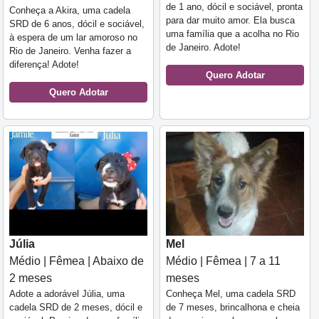
de 1 ano, dócil e sociável, pronta
Conheça a Akira, uma cadela
para dar muito amor. Ela busca
SRD de 6 anos, dócil e sociável,
uma família que a acolha no Rio
à espera de um lar amoroso no
de Janeiro. Adote!
Rio de Janeiro. Venha fazer a
diferença! Adote!
Quero Adotar
Quero Adotar
Júlia
Mel
Médio | Fêmea | Abaixo de
Médio | Fêmea | 7 a 11
2 meses
meses
Adote a adorável Júlia, uma
Conheça Mel, uma cadela SRD
cadela SRD de 2 meses, dócil e
de 7 meses, brincalhona e cheia