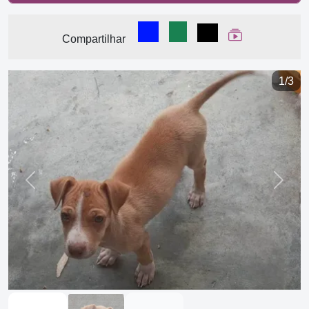
Compartilhar no Facebook
Compartilhar no WhatsA
Compartilhar
Ver Web Stor
Compartilhar
1/3
Previous
Next