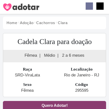
Buscar
Faceb
Instag
Menu
Home
Adoção
Cachorro
s
Clara
Cadela Clara para doação
Fêmea
|
Médio
|
2 a 6 meses
Raça
Localização
SRD-ViraLata
Rio de Janeiro - RJ
Sexo
Código
Fêmea
295595
Quero Adotar!