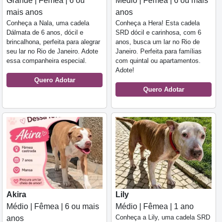
Grande | Fêmea | 6 ou
Médio | Fêmea | 6 ou mais
mais anos
anos
Conheça a Nala, uma cadela
Conheça a Hera! Esta cadela
Dálmata de 6 anos, dócil e
SRD dócil e carinhosa, com 6
brincalhona, perfeita para alegrar
anos, busca um lar no Rio de
seu lar no Rio de Janeiro. Adote
Janeiro. Perfeita para famílias
essa companheira especial.
com quintal ou apartamentos.
Adote!
Quero Adotar
Quero Adotar
Akira
Lily
Médio | Fêmea | 6 ou mais
Médio | Fêmea | 1 ano
Conheça a Lily, uma cadela SRD
anos