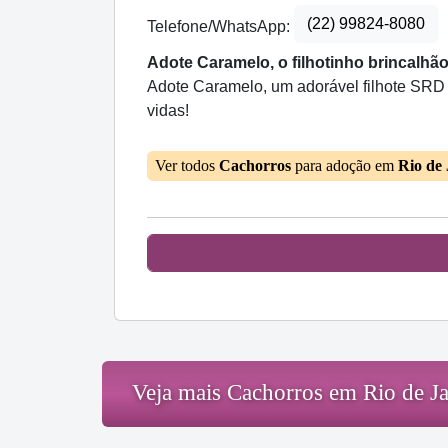
(22) 99824-8080
Telefone/WhatsApp:
Adote Caramelo, o filhotinho brincalhã
Adote Caramelo, um adorável filhote SRD d
vidas!
Ver todos
Cachorros
para adoção em
Rio de
Veja mais Cachorros em Rio de Ja