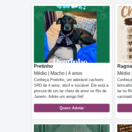
Pretinho
Ragna
Médio | Macho | 4 anos
Médio 
Conheça Pretinho, um adorável cachorro
Conheça 
SRD de 4 anos, dócil e sociável. Ele está à
brincalh
procura de um lar cheio de amor no Rio de
lar no R
Janeiro. Adote um amigo fiel!
vacinado
Quero Adotar