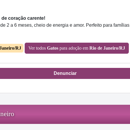
o de coração carente!
e 2 a 6 meses, cheio de energia e amor. Perfeito para família
 Janeiro/RJ
Ver todos
Gatos
para adoção em
Rio de Janeiro/RJ
Denunciar
neiro