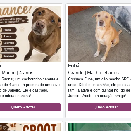
r
Fubá
| Macho | 4 anos
Grande | Macho | 4 anos
Ragnar, um cachorrinho carente e
Conheça Fubá, um cão macho SRD 
ão de 4 anos, à procura de um novo
anos. Dócil e brincalhão, ele precis
io de Janeiro. Ele é castrado,
família ativa e com quintal no Rio de
 e adora crianças!
Janeiro. Adote um coração amigo!
Quero Adotar
Quero Adotar