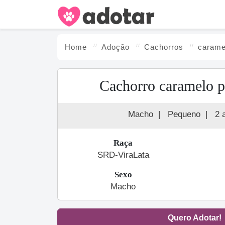
Home
Adoção
Cachorro
s
carame
Cachorro caramelo p
Macho
|
Pequeno
|
2 
Raça
SRD-ViraLata
Sexo
Macho
Quero Adotar!