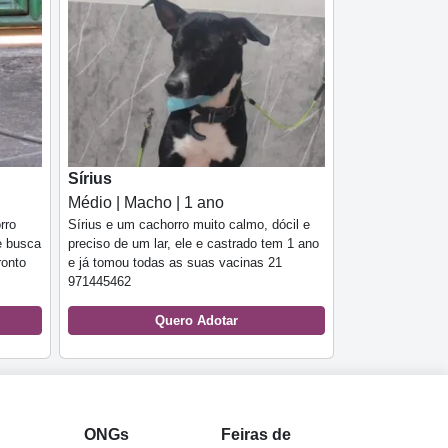
Sírius
Médio | Macho | 1 ano
rro
Sírius e um cachorro muito calmo, dócil e
e busca
preciso de um lar, ele e castrado tem 1 ano
ronto
e já tomou todas as suas vacinas 21
971445462
Quero Adotar
l
ONGs
Feiras de