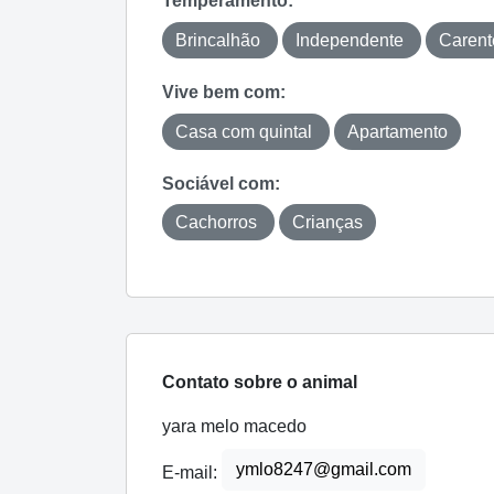
Temperamento:
Brincalhão
Independente
Carent
Vive bem com:
Casa com quintal
Apartamento
Sociável com:
Cachorros
Crianças
Contato sobre o animal
yara melo macedo
ymlo8247@gmail.com
E-mail: