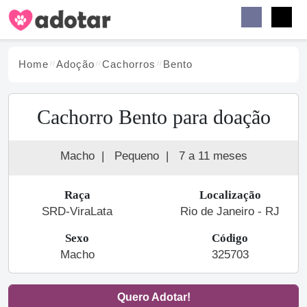
Buscar
Faceb
Instag
Menu
Home
Adoção
Cachorro
s
Bento
Cachorro Bento para doação
Macho
|
Pequeno
|
7 a 11 meses
Raça
Localização
SRD-ViraLata
Rio de Janeiro - RJ
Sexo
Código
Macho
325703
Quero Adotar!