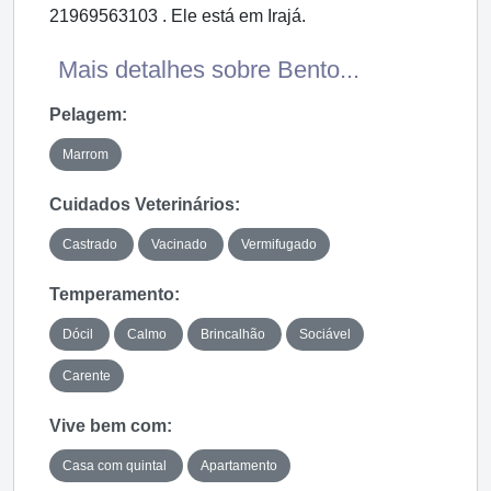
21969563103 . Ele está em Irajá.
Mais detalhes sobre Bento...
Pelagem:
Marrom
Cuidados Veterinários:
Castrado
Vacinado
Vermifugado
Temperamento:
Dócil
Calmo
Brincalhão
Sociável
Carente
Vive bem com:
Casa com quintal
Apartamento