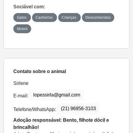
Sociável com:
Gatos
Cachorros
Crianças
Desconhecidos
Idosos
Contato sobre o animal
Sirlene
lopessirla@gmail.com
E-mail:
(21) 96956-3103
Telefone/WhatsApp:
Adoção responsável: Bento, filhote dócil e
brincalhão!