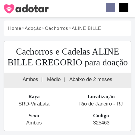
Buscar
Faceb
Instag
Menu
Home
Adoção
Cachorro
s
ALINE BILLE
Cachorros e Cadelas ALINE
BILLE GREGORIO para doação
Ambos
|
Médio
|
Abaixo de 2 meses
Raça
Localização
SRD-ViraLata
Rio de Janeiro - RJ
Sexo
Código
Ambos
325463