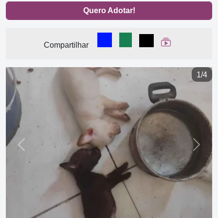
Quero Adotar!
Compartilhar no Facebook
Compartilhar no WhatsA
Compartilhar
Ver Web Stor
Compartilhar
1/4
Previous
Next