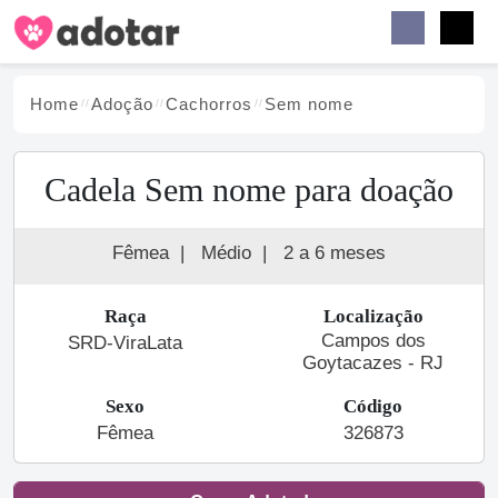
Buscar
Faceb
Instag
Menu
Home
Adoção
Cachorro
s
Sem nome
Cadela Sem nome para doação
Fêmea
|
Médio
|
2 a 6 meses
Raça
Localização
Campos dos
SRD-ViraLata
Goytacazes - RJ
Sexo
Código
Fêmea
326873