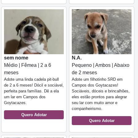
sem nome
N.A.
Médio | Fêmea | 2 a 6
Pequeno | Ambos | Abaixo
meses
de 2 meses
Adote uma linda cadela pit-bull
Adote um filhotinho SRD em
de 2 a 6 meses! Dócil e sociável,
Campos dos Goytacazes!
perfeita para famílias. Dê a ela
Sociáveis, dóceis e brincalhões,
um lar em Campos dos
eles estão prontos para alegrar
Goytacazes.
seu lar com muito amor e
companheirismo.
Quero Adotar
Quero Adotar