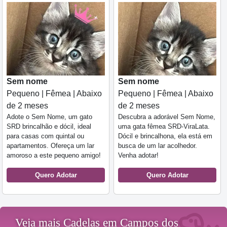
Sem nome
Sem nome
Pequeno | Fêmea | Abaixo
Pequeno | Fêmea | Abaixo
de 2 meses
de 2 meses
Adote o Sem Nome, um gato
Descubra a adorável Sem Nome,
SRD brincalhão e dócil, ideal
uma gata fêmea SRD-ViraLata.
para casas com quintal ou
Dócil e brincalhona, ela está em
apartamentos. Ofereça um lar
busca de um lar acolhedor.
amoroso a este pequeno amigo!
Venha adotar!
Quero Adotar
Quero Adotar
Veja mais Cadelas em Campos dos