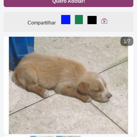
Quero Adotar!
Compartilhar no Facebook
Compartilhar no WhatsA
Compartilhar
Ver Web Stor
Compartilhar
1/7
Previous
Next